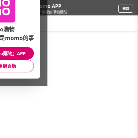
下載momo APP
開啟
給你3倍流暢度的購物體驗
請輸入搜尋關鍵字
o購物
是momo的事
保健/醫療
/
DV麗彤生醫
/
明星推薦品牌
/
【NMN超能飲】
o購物」APP
館長推薦
月銷量
新上市
價格
評價
用網頁版
很抱歉，沒有篩選到符合條件的商品
您可以調整篩選條件試試看