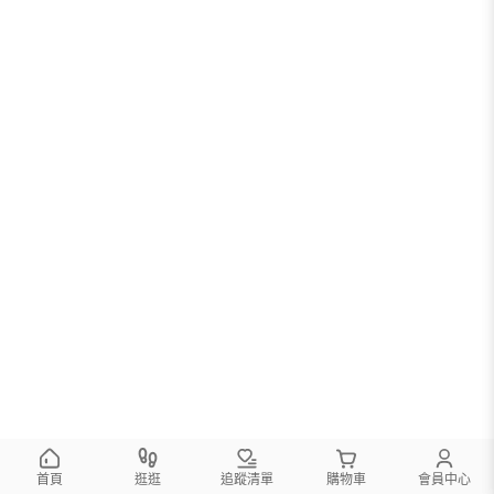
首頁
逛逛
追蹤清單
購物車
會員中心