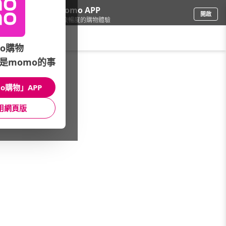
下載momo APP
開啟
給你3倍流暢度的購物體驗
請輸入搜尋關鍵字
o購物
是momo的事
品牌旗艦
/
ASUS 華碩
/
Vivobook S
o購物」APP
館長推薦
月銷量
新上市
價格
評價
用網頁版
很抱歉，沒有篩選到符合條件的商品
您可以調整篩選條件試試看