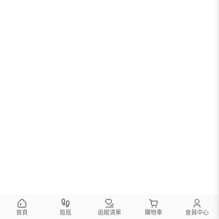
首頁
逛逛
追蹤清單
購物車
會員中心