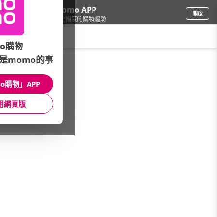
下載momo APP
開啟
給你3倍流暢度的購物體驗
請輸入搜尋關鍵字
o購物
是momo的事
品牌旗艦
/
ASUS 華碩
/
VivoBook
o購物」APP
館長推薦
月銷量
新上市
價格
評價
用網頁版
很抱歉，沒有篩選到符合條件的商品
您可以調整篩選條件試試看