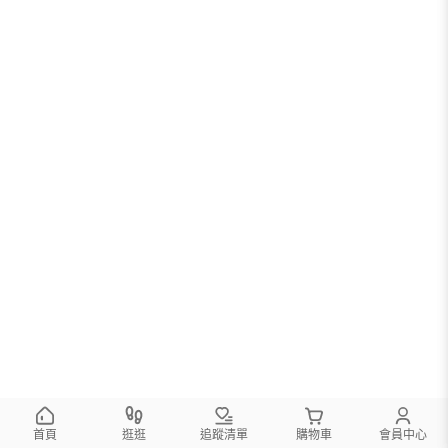
首頁
逛逛
追蹤清單
購物車
會員中心