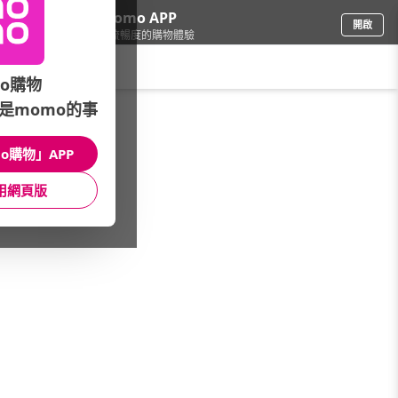
下載momo APP
開啟
給你3倍流暢度的購物體驗
請輸入搜尋關鍵字
o購物
是momo的事
品牌旗艦
/
L’OREAL 巴黎萊雅PRO
/
館長推薦
/
造型品全系列★髮型師推薦
o購物」APP
館長推薦
月銷量
新上市
價格
評價
用網頁版
很抱歉，沒有篩選到符合條件的商品
您可以調整篩選條件試試看