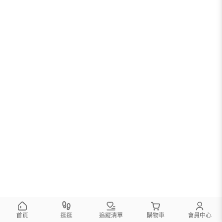
首頁
逛逛
追蹤清單
購物車
會員中心