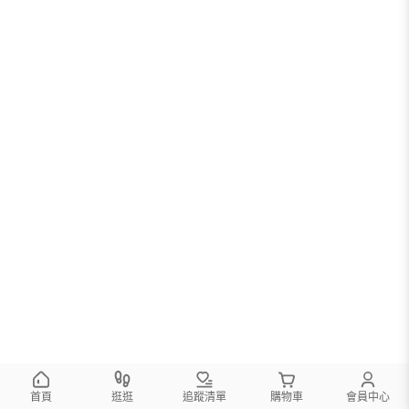
首頁
逛逛
追蹤清單
購物車
會員中心