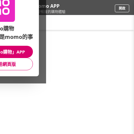
下載momo APP
開啟
給你3倍流暢度的購物體驗
請輸入搜尋關鍵字
o購物
是momo的事
品牌旗艦
/
innisfree
/
產品系列
/
我的真萃面膜系列
o購物」APP
館長推薦
月銷量
新上市
價格
評價
用網頁版
很抱歉，沒有篩選到符合條件的商品
您可以調整篩選條件試試看