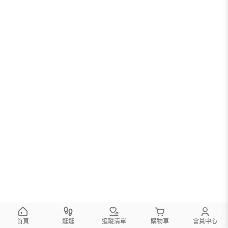
您可以調整篩選條件試試看
首頁
逛逛
追蹤清單
購物車
會員中心