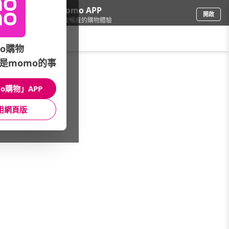
下載momo APP
開啟
給你3倍流暢度的購物體驗
請輸入搜尋關鍵字
o購物
是momo的事
品牌旗艦
/
Nespresso
o購物」APP
本館精選商品
用網頁版
館長推薦
月銷量
新上市
價格
評價
很抱歉，沒有篩選到符合條件的商品