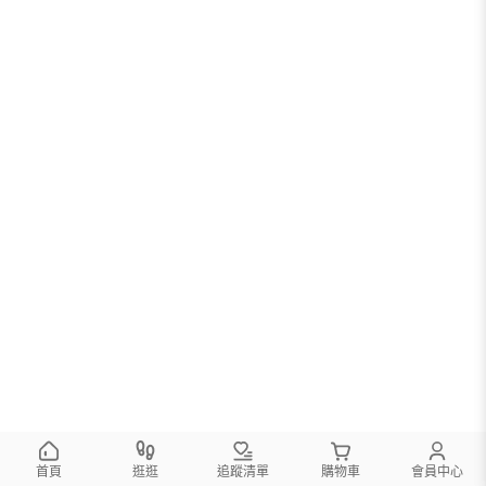
首頁
逛逛
追蹤清單
購物車
會員中心