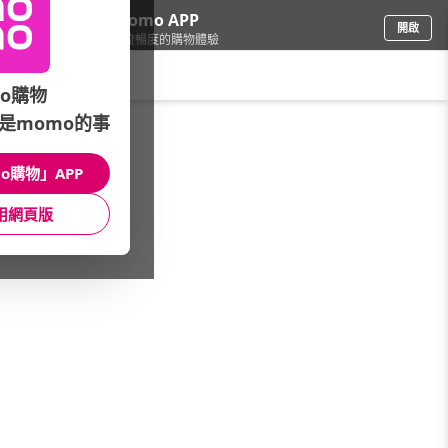
下載momo APP
開啟
給你3倍流暢度的購物體驗
請輸入搜尋關鍵字
o購物
是momo的事
家電
/
料理電器
/
品牌總覽
/
IRIS OHYAMA
o購物」APP
館長推薦
月銷量
新上市
價格
評價
用網頁版
很抱歉，沒有篩選到符合條件的商品
您可以調整篩選條件試試看