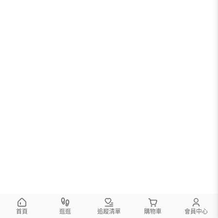
首頁
逛逛
追蹤清單
購物車
會員中心