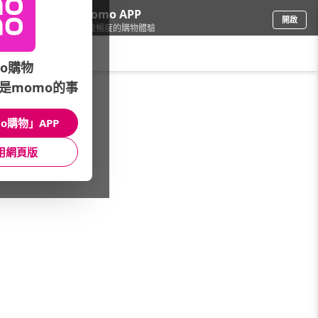
下載momo APP
開啟
給你3倍流暢度的購物體驗
請輸入搜尋關鍵字
o購物
是momo的事
家電
/
照明/整燙裁縫
/
縫紉機品牌(筆劃)
/
SINGER勝家
o購物」APP
館長推薦
月銷量
新上市
價格
評價
用網頁版
很抱歉，沒有篩選到符合條件的商品
您可以調整篩選條件試試看