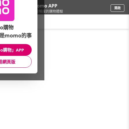
下載momo APP
開啟
給你3倍流暢度的購物體驗
請輸入搜尋關鍵字
o購物
是momo的事
家電
/
照明/整燙裁縫
/
護眼檯燈品牌(筆劃)
/
生活工場
o購物」APP
館長推薦
月銷量
新上市
價格
評價
用網頁版
很抱歉，沒有篩選到符合條件的商品
您可以調整篩選條件試試看