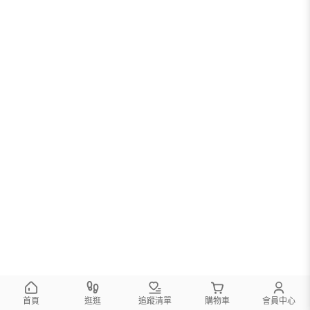
首頁
逛逛
追蹤清單
購物車
會員中心