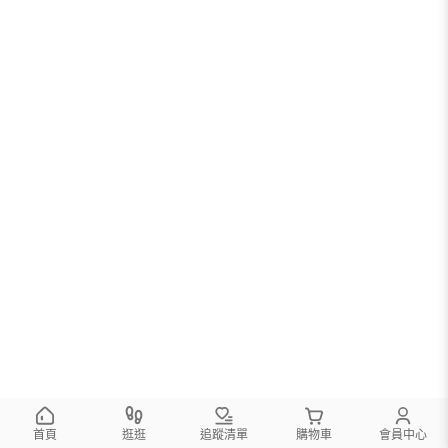
首頁
逛逛
追蹤清單
購物車
會員中心