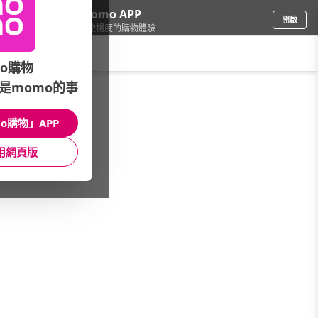
下載momo APP
開啟
給你3倍流暢度的購物體驗
請輸入搜尋關鍵字
o購物
是momo的事
家電
/
照明/整燙裁縫
/
縫紉機品牌(筆劃)
/
NECCHI
o購物」APP
館長推薦
月銷量
新上市
價格
評價
用網頁版
很抱歉，沒有篩選到符合條件的商品
您可以調整篩選條件試試看