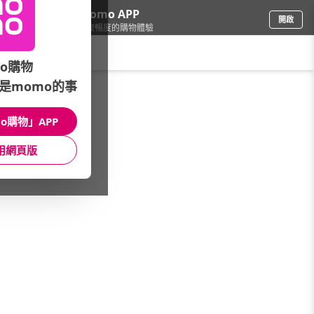
下載momo APP
開啟
給你3倍流暢度的購物體驗
請輸入搜尋關鍵字
o購物
是momo的事
精品/飾品
/
珠寶/玉石
/
品牌總覽
/
昕頤珠寶
o購物」APP
館長推薦
月銷量
新上市
價格
評價
用網頁版
很抱歉，沒有篩選到符合條件的商品
您可以調整篩選條件試試看