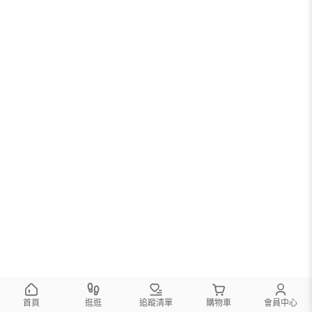
首頁
逛逛
追蹤清單
購物車
會員中心