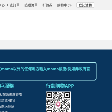
中心
查訂單
追蹤清單
折價券
購物車 (0)
登記活動
女時尚
男時尚
精品/飾品
彩妝保養
個人清潔
日用/紙品
母