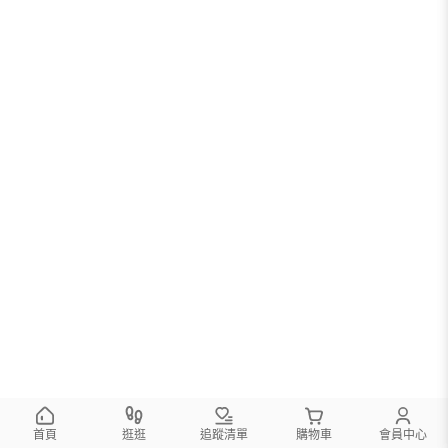
首頁
逛逛
追蹤清單
購物車
會員中心