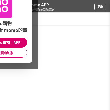
下載momo APP
開啟
給你3倍流暢度的購物體驗
請輸入搜尋關鍵字
o購物
是momo的事
電腦/組件
/
DIY組裝電腦
/
華碩平台
/
12代_Core i5
o購物」APP
館長推薦
月銷量
新上市
價格
評價
用網頁版
很抱歉，沒有篩選到符合條件的商品
您可以調整篩選條件試試看