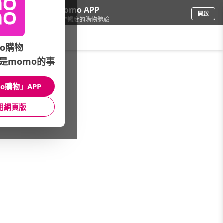
下載momo APP
開啟
給你3倍流暢度的購物體驗
請輸入搜尋關鍵字
o購物
是momo的事
修繕園藝
/
花束園藝
/
介質
/
多肉土
o購物」APP
館長推薦
月銷量
新上市
價格
評價
用網頁版
很抱歉，沒有篩選到符合條件的商品
您可以調整篩選條件試試看