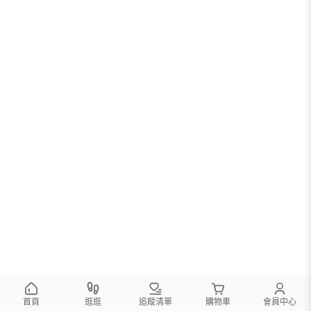
首頁
逛逛
追蹤清單
購物車
會員中心