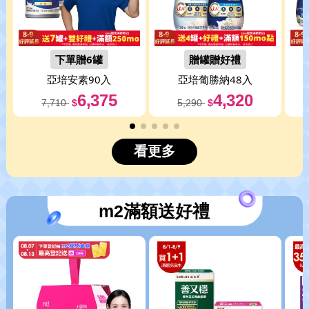
下單贈6罐
贈罐贈好禮
亞培
安素90入
亞培
葡勝納48入
6,375
4,320
7,710
$
5,290
$
看更多
m2滿額送好禮