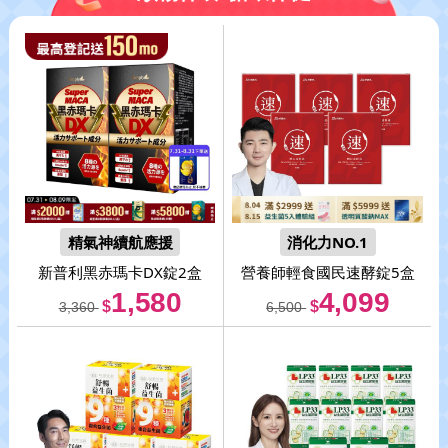
精氣神續航應援
消化力NO.1
新普利
黑赤瑪卡DX錠2盒
營養師輕食
國民速酵錠5盒
1,580
4,099
$
$
3,360
6,500