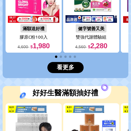
滿額送好禮
健字號善又美
膠原C粉100入
雙強代謝體驗組
1,980
2,280
4,600
$
4,560
$
看更多
好好生醫滿額抽好禮