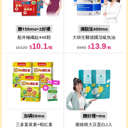
贈150mo+2好禮
滿額送400mo
船井
極纖錠448顆
大研生醫
德國頂級魚油
10.1
13.9
$
$
16120
/顆
5940
/粒
加碼50mo
贈好禮+mo
三多
葉黃素+蝦紅素
樂維根
大豆蛋白2入