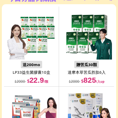
送200mo
贈苦瓜30顆
LP33
益生菌膠囊10盒
達摩本草
苦瓜胜肽6入
22.9
825
$
$
12000
/顆
12000
/入up