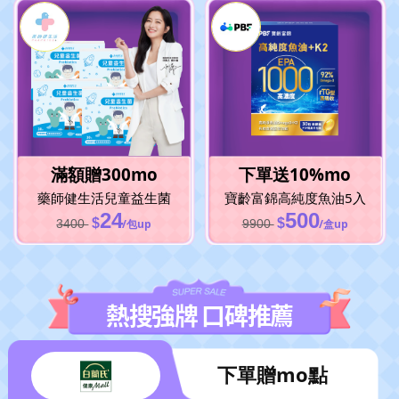
滿額贈300mo
下單送10%mo
藥師健生活
兒童益生菌
寶齡富錦
高純度魚油5入
24
500
$
$
3400
/包up
9900
/盒up
熱搜強牌 口碑推薦
下單贈mo點