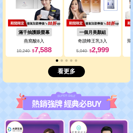
滿千抽護眼螢幕
一個月美顏組
燕窩酸8入
奇蹟蜂王乳3入
飛
7,588
2,999
10,240
$
5,040
$
看更多
熱銷強牌 經典必BUY