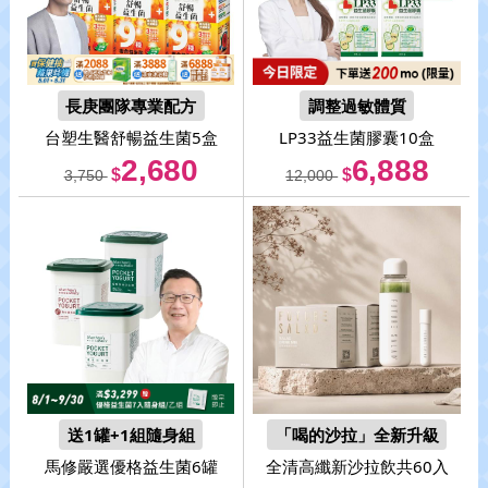
長庚團隊專業配方
調整過敏體質
台塑生醫
舒暢益生菌5盒
LP33
益生菌膠囊10盒
2,680
6,888
$
$
3,750
12,000
送1罐+1組隨身組
「喝的沙拉」全新升級
馬修嚴選
優格益生菌6罐
全清
高纖新沙拉飲共60入