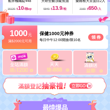
船井
極纖錠448
大研生醫
頂級魚油
樂維根
大豆蛋白2入
10
13.9
650
/顆up
/粒
/入
16120
$
5940
$
2160
$
1000
保健1000元神券
元
每日中午12:00開搶/限10名
滿$2000元可用
最燒爆品