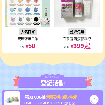
人氣口罩
超取免運
宏瑋醫療口罩
百科霖清潔保存液
50
399起
$
$
99
400
登記活動
滿$1,888抽
陶瓷調味罐5件組
08/01 00:00~08/31 23:59開放登記