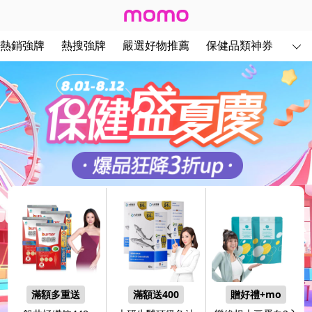
8月健康展 - momo購物網
熱銷強牌
熱搜強牌
嚴選好物推薦
保健品類神券
滿額多重送
滿額送400
贈好禮+mo