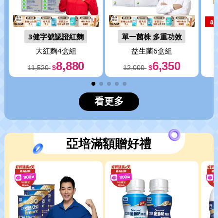
3健字號認證紅麴
單一菌株 多重功效
大紅麴4盒組
益生菌6盒組
8,880
6,350
11,520
$
12,000
$
看更多
亞培滿額贈好禮