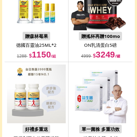
贈森林莓果
贈搖杯再贈100mo
德國百靈油
25ML*2
ON
乳清蛋白5磅
1150
3249
$
$
1288
/組
4999
/罐
好禮多重送
單一菌株 多重功效