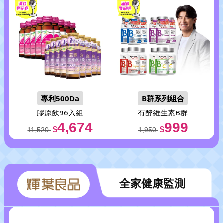
專利500Da
B群系列組合
膠原飲96入組
有酵維生素B群
4,674
999
$
$
11,520
1,950
全家健康監測