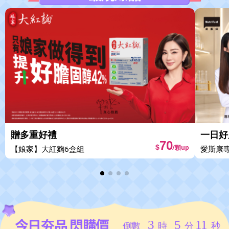
贈多重好禮
一日好
70
$
/顆up
【娘家】
大紅麴6盒組
愛斯康
今日夯品 閃購價
3
5
8
倒數
時
分
秒