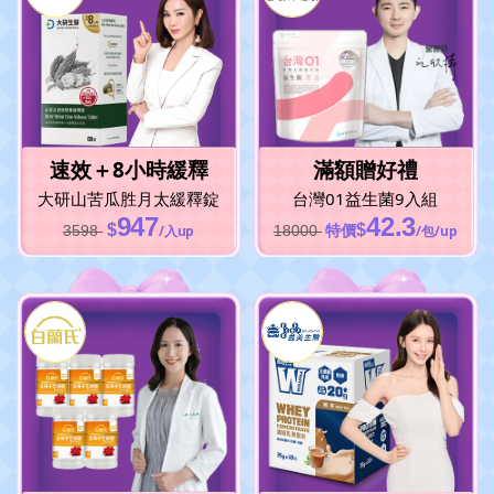
速效＋8小時緩釋
滿額贈好禮
大研
山苦瓜胜月太緩釋錠
台灣01益生菌9入組
947
42.3
特價
$
$
3598
/入up
18000
/包/up