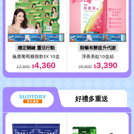
穩定關鍵 靈活行動
順暢有酵提升代謝
龜鹿葡萄糖胺飲EX 10盒
淨善美錠10盒組
4,360
3,390
$
$
12,800
29,800
好禮多重送