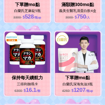
下單贈mo點
滿額贈300mo點
白蘭氏
芝麻錠5瓶
義美生醫
乳清蛋白飲4盒
528
750
$
$
3300
/瓶up
3000
/入
保持每天續航力
下單贈mo點
三得利
御瑪卡
白蘭氏
深海魚油3瓶
16.1
1207
$
$
6300
/顆
4260
/瓶up