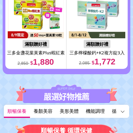
滿額贈好禮
滿額贈好禮
三多金盞花葉黃素Plus蝦紅素
三多檸檬酸鈣+K2複方錠3入
軟3入
1,772
1,880
$
$
2,085
2,850
嚴選好物推薦
順暢保養
養顏美容
美形美體
機能調理
循環精華
順暢保養 循環保健