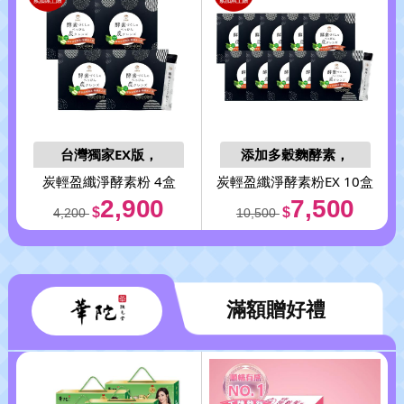
台灣獨家EX版，
添加多穀麴酵素，
適口性更佳
活化消化道益菌
炭輕盈
纖淨酵素粉 4盒
炭輕盈
纖淨酵素粉EX 10盒
2,900
7,500
$
$
4,200
10,500
滿額贈好禮