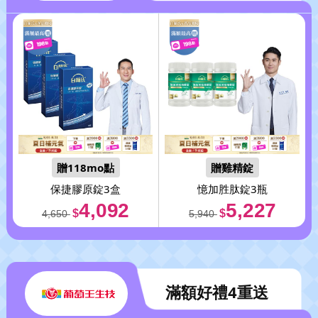
贈118mo點
贈雞精錠
保捷膠原錠3盒
憶加胜肽錠3瓶
4,092
5,227
$
$
4,650
5,940
滿額好禮4重送