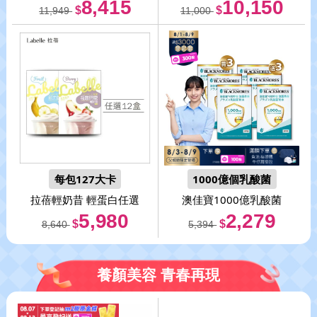
8,415
10,150
$
$
11,949
11,000
每包127大卡
1000億個乳酸菌
拉蓓
輕奶昔 輕蛋白任選
澳佳寶
1000億乳酸菌
5,980
2,279
$
$
8,640
5,394
養顏美容 青春再現