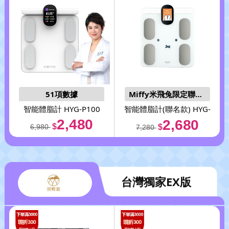
51項數據
Miffy米飛兔限定聯名款
APP記錄管理
智能體脂計 HYG-P100
智能體脂計(聯名款) HYG-
P100
2,480
2,680
$
$
6,980
7,280
台灣獨家EX版