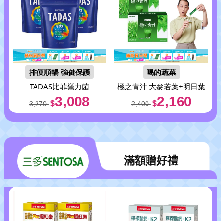
排便順暢 強健保護
喝的蔬菜
TADAS比菲禦力菌
極之青汁 大麥若葉+明日葉
3,008
2,160
$
$
3,270
2,400
滿額贈好禮