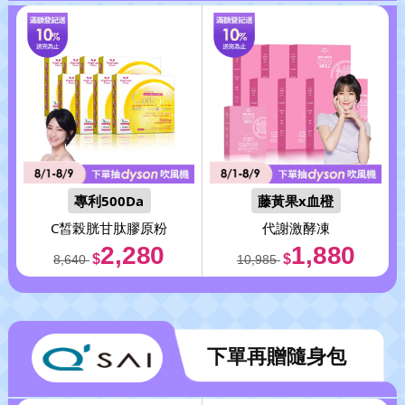
專利500Da
藤黃果x血橙
C皙榖胱甘肽膠原粉
代謝激酵凍
2,280
1,880
$
$
8,640
10,985
下單再贈隨身包