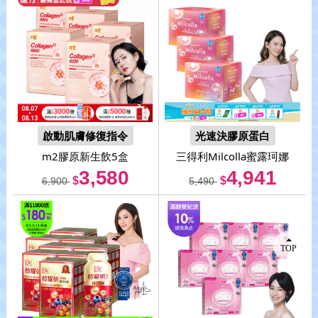
啟動肌膚修復指令
光速決膠原蛋白
m2
膠原新生飲5盒
三得利
Milcolla蜜露珂娜
3,580
4,941
$
$
6,900
5,490
TOP