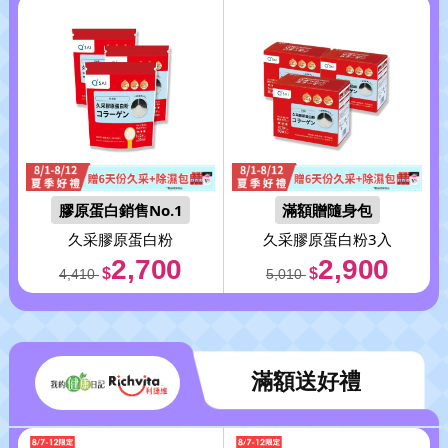
膠原蛋白銷售No.1
滿額贈隨身包
久采
膠原蛋白粉
久采
膠原蛋白粉3入
2,700
2,900
$
$
4,410
5,010
滿額送好禮