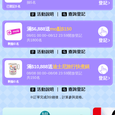
抽5名
已登記
0
名
滿$6,888送
mo點$150
08/01 00:00~08/12 23:59開放登記
共1800名
剩餘
0
名
滿$10,888送
迪士尼旅行快煮鍋
08/08 00:00~08/08 23:59開放登記
共150名
剩餘
0
名
※訂單完成3分鐘後，計算參與資格。