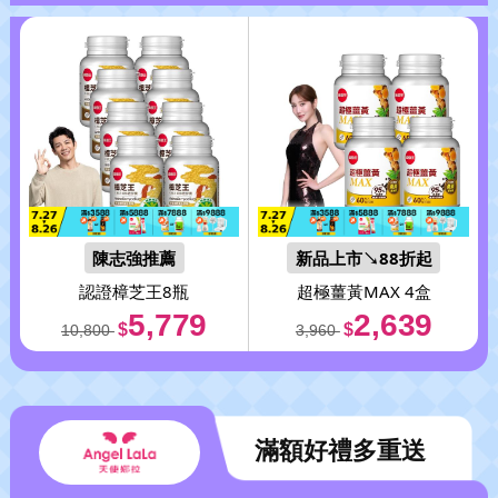
陳志強推薦
新品上市↘88折起
認證樟芝王8瓶
超極薑黃MAX 4盒
5,779
2,639
$
$
10,800
3,960
滿額好禮多重送