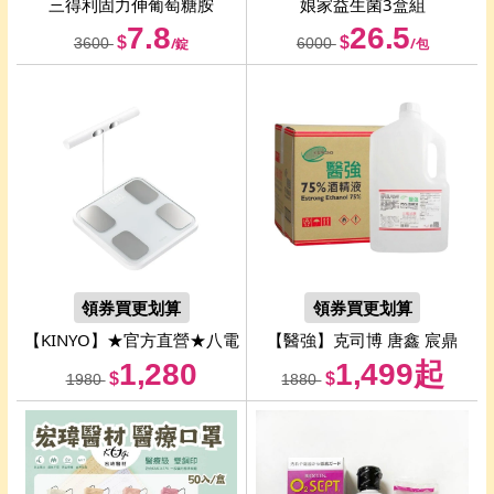
三得利
固力伸葡萄糖胺
娘家
益生菌3盒組
7.8
26.5
$
$
3600
/錠
6000
/包
領券買更划算
領券買更划算
【KINYO】★官方直營★八電
【醫強】克司博 唐鑫 宸鼎
極家用藍牙體脂計 (DS-7350)
75%酒精液 藥用酒精
1,280
1,499起
$
$
1980
1880
4000mlx6桶組（藥用酒精 /
食器清潔用酒精，台灣製造）