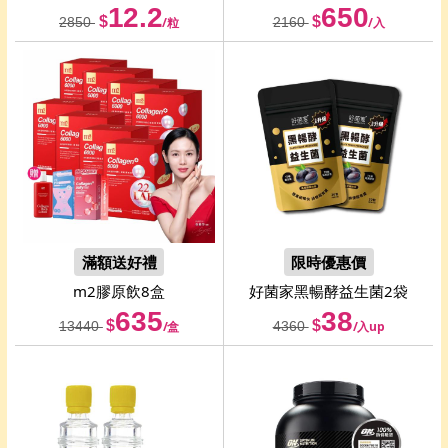
12.2
650
$
$
2850
/粒
2160
/入
滿額送好禮
限時優惠價
m2
膠原飲8盒
好菌家
黑暢酵益生菌2袋
635
38
$
$
13440
/盒
4360
/入up