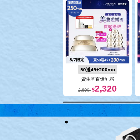
50送49+200mo
資生堂百優乳霜
2,320
$
2,800