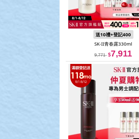
送10禮+登記400
SK-II青春露330ml
7,911
$
9,771