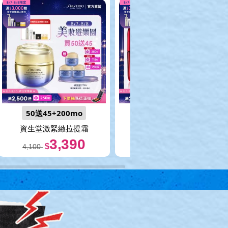
50送45+200mo
50贈50+200mo
資生堂激緊緻拉提霜
資生堂山茶花精華
3,390
3,615
$
$
4,100
4,350