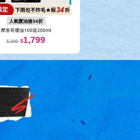
人氣髮油搶34折
摩洛哥優油100送200ml
1,799
$
5,200