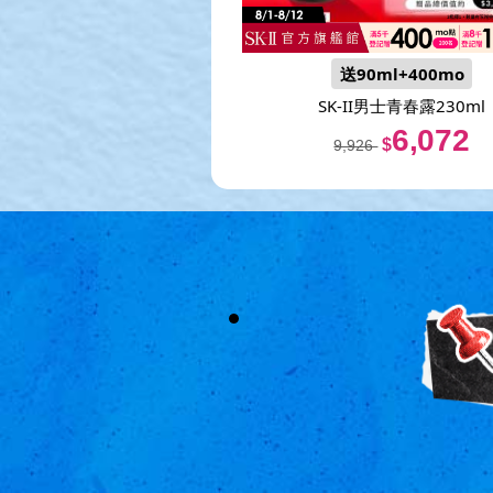
送90ml+400mo
SK-II男士青春露230ml
6,072
$
9,926