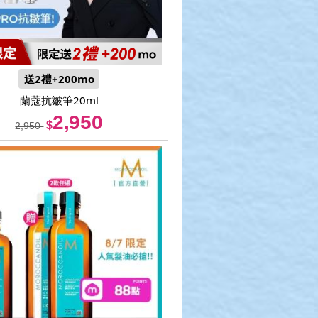
送2禮+200mo
蘭蔻
抗皺筆20ml
2,950
$
2,950