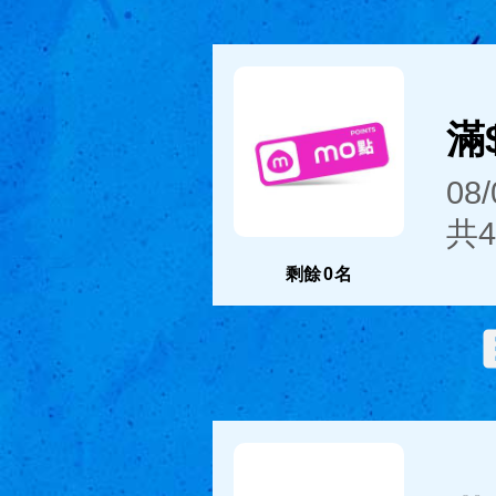
滿$
08
共4
剩餘
0
名