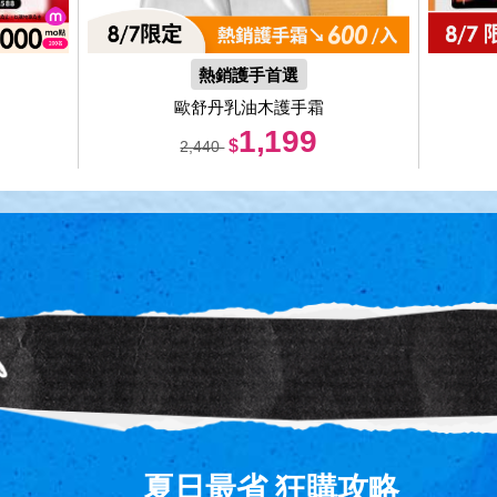
熱銷護手首選
歐舒丹乳油木護手霜
1,199
$
2,440
夏日最省 狂購攻略