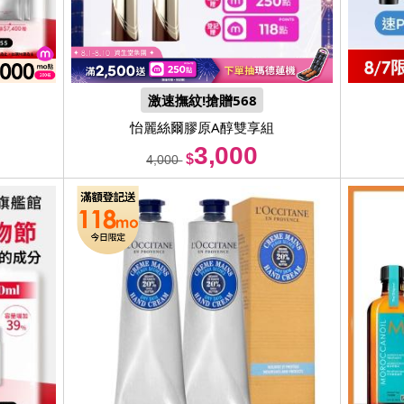
激速撫紋!搶贈568
怡麗絲爾
膠原A醇雙享組
3,000
$
4,000