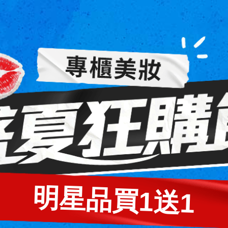
- momo購物網
滿額登記送118mo
七夕送禮搶先購
明星品買1送1