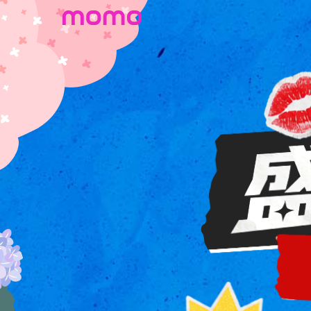
8/1-8/14★專櫃美妝盛夏狂購節! 