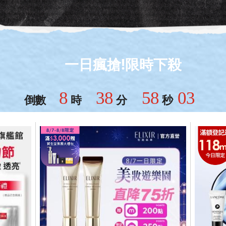
一日瘋搶!限時下殺
8
38
55
43
倒數
時
分
秒