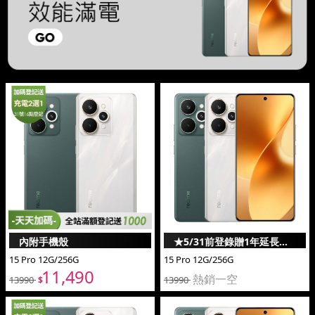
內附手機殼
★5/31前登錄贈1年延長保
15 Pro 12G/256G
15 Pro 12G/256G
固
11,490
13990
13990
熱銷一空
$