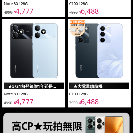
Note 80 128G
固
C100 128G
4,777
6,488
4990
7990
$
$
★5/31前登錄贈1年延長保
★大電量續航機
Note 80 128G
固
C100 128G
4,777
6,488
4990
7990
$
$