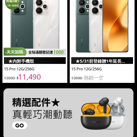
★內附手機殼
★5/31前登錄贈1年延長保
15 Pro 12G/256G
15 Pro 12G/256G
固
11,490
13990
13990
熱銷一空
$