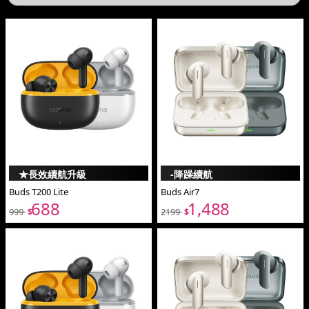
★長效續航升級
-降躁續航
Buds T200 Lite
Buds Air7
688
1,488
999
2199
$
$