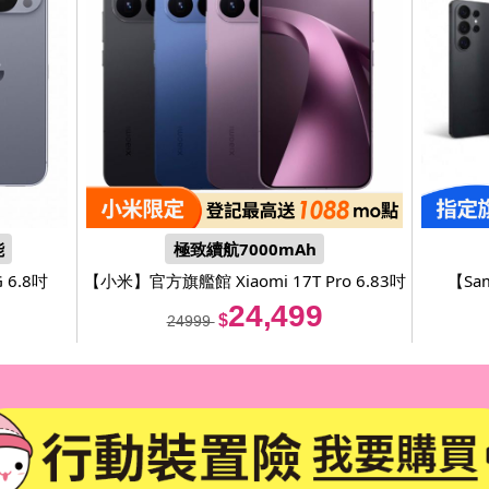
能
極致續航7000mAh
G 6.8吋
【小米】
官方旗艦館 Xiaomi 17T Pro 6.83吋
【Sa
5G(12G/512G/MTK Dimensity 9500 旗艦
24,499
$
24999
處理器/主鏡頭5000萬畫素)