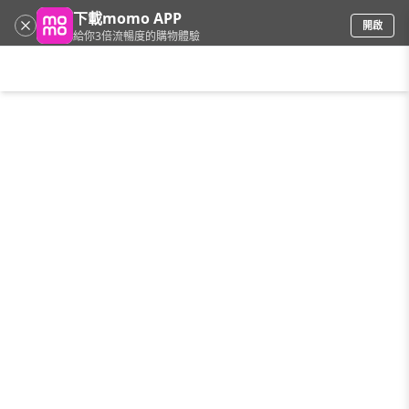
下載momo APP
開啟
給你3倍流暢度的購物體驗
請輸入搜尋關鍵字
首頁
限時搶購
直播
mo店+
看看買
家電
電玩
手機/相