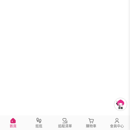
首頁
逛逛
追蹤清單
購物車
會員中心