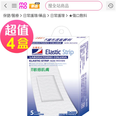
搜全站商品
商品
評價
詳情
規格
推薦
保健/醫療
日常護理/藥品
日常護理
★傷口敷料