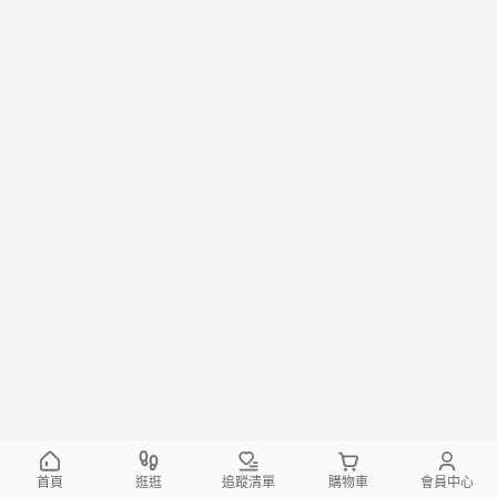
首頁
逛逛
追蹤清單
購物車
會員中心