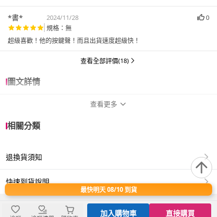
*書*
2024/11/28
0
規格：無
超級喜歡！他的按鍵聲！而且出貨速度超級快！
查看全部評價(18)
圖文詳情
查看更多
商品規格
相關分類
品牌名稱
Razer 雷蛇
退換貨須知
類型
有線
保固資訊
2年保固期
快速到貨說明
最快明天 08/10 到貨
2年保固
加入購物車
直接購買