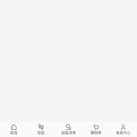
首頁
逛逛
追蹤清單
購物車
會員中心