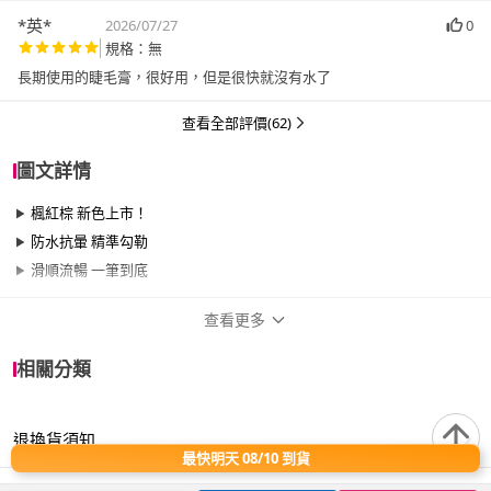
*英*
2026/07/27
0
規格：無
長期使用的睫毛膏，很好用，但是很快就沒有水了
查看全部評價(62)
圖文詳情
楓紅棕 新色上市！
防水抗暈 精準勾勒
滑順流暢 一筆到底
查看更多
商品規格
相關分類
品牌名稱
MAYBELLINE 媚比琳
退換貨須知
色調
棕色調、黑色調
最快明天 08/10 到貨