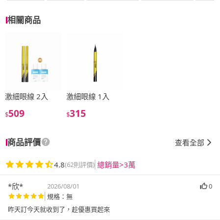
相關商品
激細眼線 2入
激細眼線 1入
509
315
$
$
商品評價
查看全部
4.8
總銷量>3萬
(62則評價)
*欣*
2026/08/01
0
規格：無
昨天訂今天就收到了，趁優惠買起來