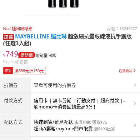
No.1極細眼線液
品號：
13247677
MAYBELLINE 媚比琳
超激細抗暈眼線液抗手震版
(任選3入組)
749
$
促銷價
總銷量>3萬
$
1,110
市售價
滿888元折150元
現折
活動賣場
折價券
查看可使用的折價券
付款方式
信用卡 | 無卡分期 | 行動支付 | 超商付款 |
ATM | 銀聯卡
刷momo卡消費回饋最高3%！
配送方式
快速到貨/離島配送
未滿$490 運費$75
超商/i郵箱/myfone門市取貨
滿$190出貨