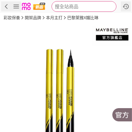
搜全站商品
商品
評價
詳情
規格
推薦
彩妝保養
開架品牌
本月主打
巴黎萊雅X媚比琳