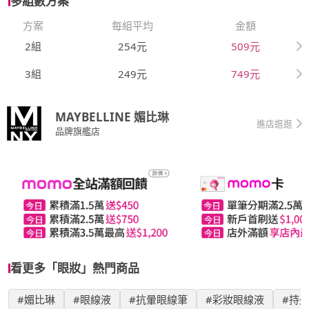
多組數方案
方案
每組平均
金額
2組
254元
509元
3組
249元
749元
MAYBELLINE 媚比琳
進店逛逛
品牌旗艦店
看更多「眼妝」熱門商品
#媚比琳
#眼線液
#抗暈眼線筆
#彩妝眼線液
#持