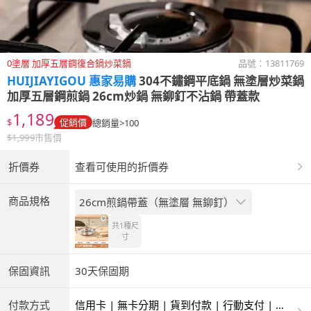
0塗層 加厚五層鋼復合鍋炒菜鍋
品號：
13811769
HUIJIAYIGOU 惠家易購
304不鏽鋼平底鍋 無塗層炒菜鍋
加厚五層鋼煎鍋 26cm炒鍋 無鉚釘不沾鍋 帶蓋款
1,189
$
促銷價
總銷量>100
$
1,999
市售價
折價券
查看可使用的折價券
商品規格
26cm煎鍋帶蓋（無塗層 無鉚釘）
共1種
尺
寸
保固資訊
30天保固期
付款方式
信用卡 | 無卡分期 | 貨到付款 | 行動支付 | 超