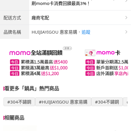
商付款 | ATM | 銀聯卡
刷momo卡消費回饋最高3%！
配送方式
廠商宅配
品牌名稱
HUIJIAYIGOU 惠家易購
．
追蹤
看更多「鍋具」熱門商品
#304不鏽鋼
#HUIJIAYIGOU 惠家易購
#304不鏽鋼
#
相關商品