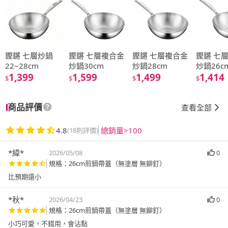
鏗鏘 七層炒鍋
鏗鏘 七層複合金
鏗鏘 七層複合金
鏗鏘 七
22~28cm
炒鍋30cm
炒鍋28cm
炒鍋26c
1,399
1,599
1,499
1,414
$
$
$
$
商品評價
查看全部
4.8
總銷量>100
(18則評價)
*緯*
2026/05/08
0
規格：26cm煎鍋帶蓋（無塗層 無鉚釘）
比預期還小
*秋*
2026/04/23
0
規格：26cm煎鍋帶蓋（無塗層 無鉚釘）
小巧可愛，不錯用，會沾黏