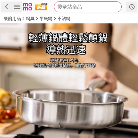
搜全站商品
商品
評價
詳情
規格
推薦
餐廚用品
鍋具
平底鍋
不沾鍋