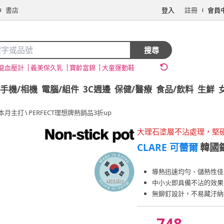
書店
登入
註冊
會員
搜尋
龍血壓計
義美保久乳
寶齡富錦
大童運動鞋
手機/相機
電腦/組件
3C週邊
保健/醫療
食品/飲料
生鮮
本月主打
\
PERFECT理想牌熱銷品3折up
大理石塗層不沾處理，堅
CLARE 可蕾爾
韓國
導熱迅速均勻、儲熱性佳
中小火即具備不沾的效果
無鉚釘設計，不易藏汙納
748