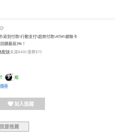
期
\
貨到付款
\
行動支付
\
超商付款
\
ATM
\
銀聯卡
費回饋最高3%！
島配送
未滿$490 運費$75
於
組
3
價券
加入追蹤
我要推薦