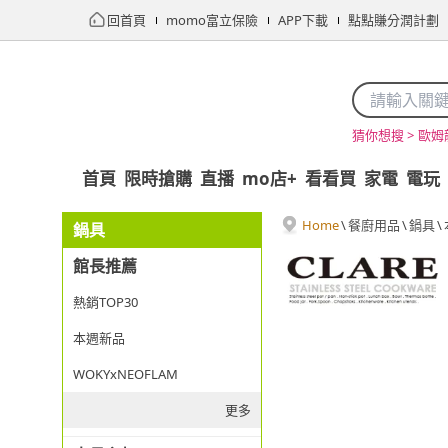
回首頁
momo富立保險
APP下載
點點賺分潤計劃
歐姆
猜你想搜 >
首頁
限時搶購
直播
mo店+
看看買
家電
電玩
Home
\
餐廚用品
\
鍋具
\
鍋具
館長推薦
熱銷TOP30
本週新品
WOKYxNEOFLAM
更多