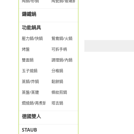
陶鍋/砂鍋
陶瓷鍋/玻璃鍋/透明鍋
鑄鐵鍋
功能鍋具
壓力鍋/快鍋
鴛鴦鍋/火鍋
烤盤
可拆手柄
雙面鍋
調理鍋/內鍋
玉子燒鍋
分格鍋
蒸鍋/炸鍋
鬆餅鍋
蒸盤/蒸籠
條紋煎鍋
燜燒鍋/再煮鍋
塔吉鍋
德國雙人
STAUB