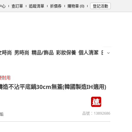
中心
查訂單
追蹤清單
折價券
購物車 (0)
登記活動
女時尚
男時尚
精品/飾品
彩妝保養
個人清潔
日用/紙品
母
硬耐用
鑄造不沾平底鍋30cm無蓋(韓國製造IH適用)
品號：
13892686
垢