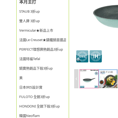
本月主打
STAUB 3折up
雙人牌 3折up
Vermicular★新品上市
法國Le Creuset★鑄鐵鍋首選品牌
PERFECT理想牌熱銷品3折up
法國特福Tefal
鍋寶熱銷品下殺3折up
美
日本IRIS設計賞
FULOTO 全館3折up
HONDONI 全館下殺3折up
韓國Neoflam