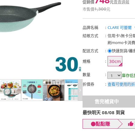
促銷價
元
賣貴通報
1,300
市售價
元
品牌名稱
:
CLARE 可蕾爾
結帳方式
:
信用卡
\
無卡分
刷momo卡消
配送方式
:
快速到貨/離
30cm
規格
:
數量
:
庫存低
折價券
:
查看可使用的折
售完補貨中
最快明天 08/08 到貨
點點賺