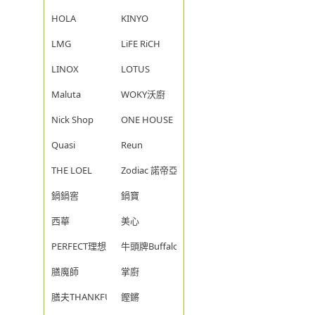
HOLA
KINYO
LMG
LiFE RiCH
LINOX
LOTUS
Maluta
WOKY沃廚
Nick Shop
ONE HOUSE
Quasi
Reun
THE LOEL
Zodiac 諾帝亞
鍋鍋窖
鍋寶
西華
美心
PERFECT理想
牛頭牌Buffalo
膳魔師
掌廚
膳夫THANKFUL
鏗鏘