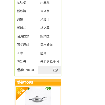
仙德曼
碧翠絲
鵝頭牌
吉來家
丹露
米雅可
御膳坊
鍋之尊
台灣好鍋
婦樂透
頂尖廚師
清水好鍋
正牛
陸寶
真功夫
丹尼家 DANNY JIA
優樂UNICOOK
更多
熱銷TOP5