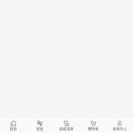
首頁
逛逛
追蹤清單
購物車
會員中心