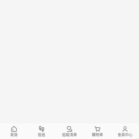
首頁
逛逛
追蹤清單
購物車
會員中心