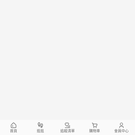
首頁
逛逛
追蹤清單
購物車
會員中心