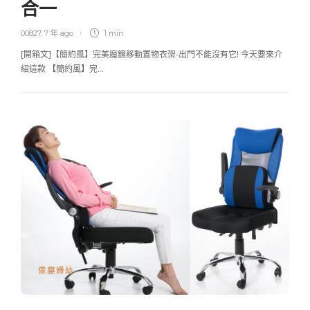
合一
00827
,
7 年 ago
1 min
[開箱文]【簡約風】完美魔鏡移動置物衣架-出門不能沒有它! 今天要來介
紹這款 【簡約風】完…
傢寢婦幼