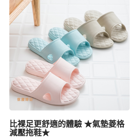
傢寢婦幼
比裸足更舒適的體驗 ★氣墊菱格
減壓拖鞋★