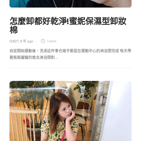
怎麼卸都好乾淨!蜜妮保濕型卸妝
棉
00827
,
8 年 ago
1 min
自從開始運動後，洗澡這件事也幾乎都是在運動中心的淋浴間完成 每天帶
著瓶瓶罐罐的進去淋浴間對…