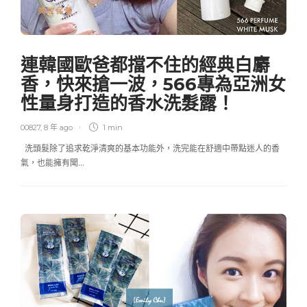
美妝保養
連韓國歐爸都擋不住的經典白麝
香，快來搶一波，566專為亞洲女
性量身打造的香水洗髮露！
00827
,
8 年 ago
1 min
洗頭髮除了追求乾淨清爽的基本功能外，洗完能在舒適中帶點迷人的香
氣，也能擁有聞…