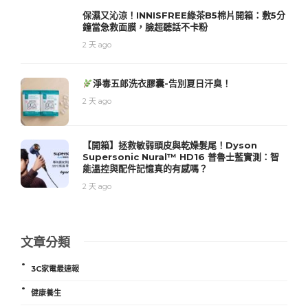
保濕又沁涼！INNISFREE綠茶B5棉片開箱：敷5分
鐘當急救面膜，臉超聽話不卡粉
2 天 ago
淨毒五郎洗衣膠囊-告別夏日汗臭！
2 天 ago
【開箱】拯救敏弱頭皮與乾燥髮尾！Dyson
Supersonic Nural™ HD16 普魯士藍實測：智
能溫控與配件記憶真的有感嗎？
2 天 ago
文章分類
3C家電最速報
健康養生