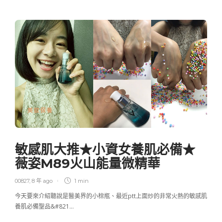
美妝保養
敏感肌大推★小資女養肌必備★
薇姿M89火山能量微精華
00827
,
8 年 ago
1 min
今天要來介紹聽說是醫美界的小棕瓶、最近ptt上面炒的非常火熱的敏感肌
養肌必備聖品&#821…