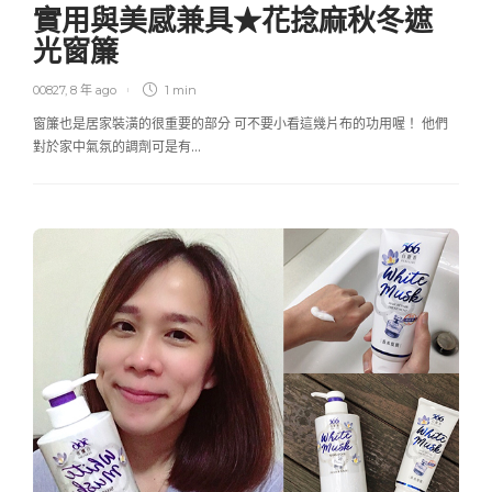
實用與美感兼具★花捻麻秋冬遮
光窗簾
00827
,
8 年 ago
1 min
窗簾也是居家裝潢的很重要的部分 可不要小看這幾片布的功用喔！ 他們
對於家中氣氛的調劑可是有…