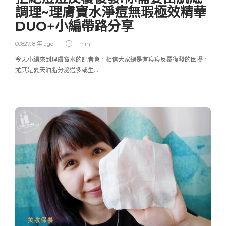
調理~理膚寶水淨痘無瑕極效精華
DUO+小編帶路分享
00827
,
8 年 ago
1 min
今天小編來到理膚寶水的記者會，相信大家總是有痘痘反覆復發的困擾，
尤其是夏天油脂分泌過多或生…
美妝保養