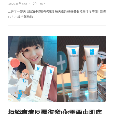
00827
,
8 年 ago
1 min
上班了一整天 回家後只想好好放鬆 每天都想好好做個按摩卻沒時間!! 別擔
心！ 小編推薦給你…
美妝保養
拒絕痘痘反覆復發!你需要由肌底