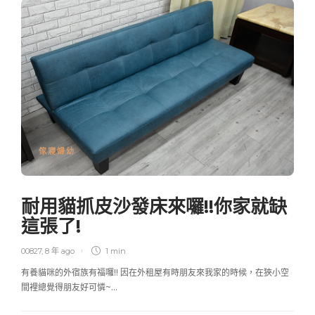
傢寢婦幼
耐用貓抓皮沙發床來囉!!你家就缺
這張了!
00827
,
8 年 ago
1 min
有養貓咪的外宿族有福囉!! 因在外租屋有時朋友來我家的時候，在狹小空
間裡總覺得朋友好可憐~…