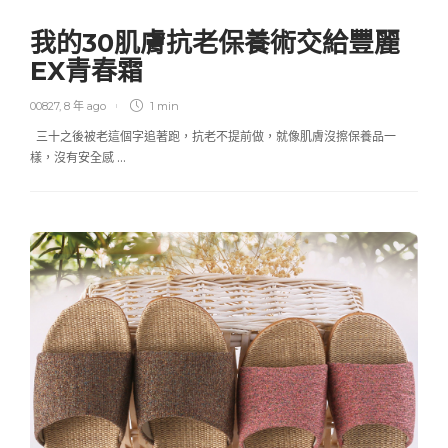
我的30肌膚抗老保養術交給豐麗
EX青春霜
00827
,
8 年 ago
1 min
三十之後被老這個字追著跑，抗老不提前做，就像肌膚沒擦保養品一
樣，沒有安全感 …