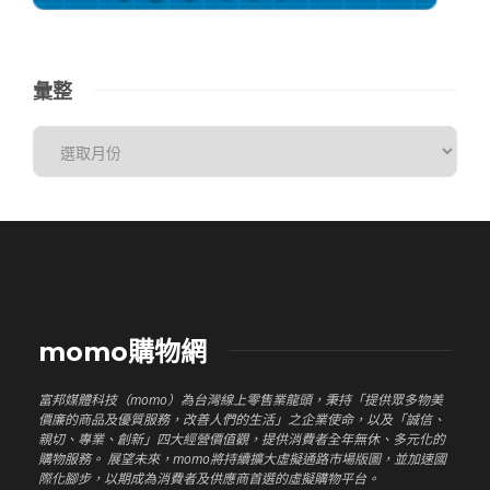
彙整
momo購物網
富邦媒體科技（momo）為台灣線上零售業龍頭，秉持「提供眾多物美
價廉的商品及優質服務，改善人們的生活」之企業使命，以及「誠信、
親切、專業、創新」四大經營價值觀，提供消費者全年無休、多元化的
購物服務。 展望未來，momo將持續擴大虛擬通路市場版圖，並加速國
際化腳步，以期成為消費者及供應商首選的虛擬購物平台。