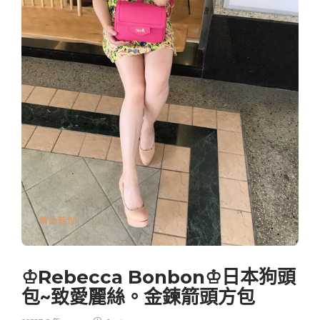
精品鞋包
♔Rebecca Bonbon♔日本狗頭
包~致愛麗絲。金鍊箭頭方包