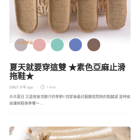
傢寢婦幼
夏天就要穿這雙 ★素色亞麻止滑
拖鞋★
00827
,
8 年 ago
1 min
炎炎夏日 又是個會流腳汗的季節!! 回家後最討厭腳底悶熱的黏膩感 是時候
該讓拖鞋換季囉～ …