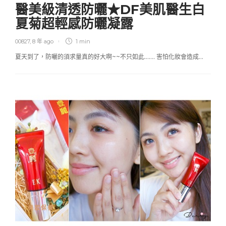
醫美級清透防曬★DF美肌醫生白
夏菊超輕感防曬凝露
00827
,
8 年 ago
1 min
夏天到了，防曬的須求量真的好大啊~~不只如此……. 害怕化妝會造成…
美妝保養