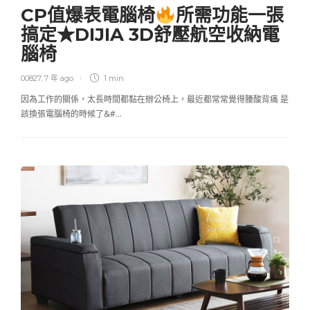
CP值爆表電腦椅
所需功能一張
搞定★DIJIA 3D舒壓航空收納電
腦椅
00827
,
7 年 ago
1 min
因為工作的關係，太長時間都黏在辦公椅上，最近都常常覺得腰酸背痛 是
該換張電腦椅的時候了&#…