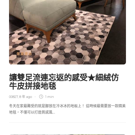
傢寢婦幼
讓雙足流連忘返的感受★細絨仿
牛皮拼接地毯
00827
,
8 年 ago
1 min
冬天在家最難受的就是腳放在冷冰冰的地板上！ 這時候最需要放一款精美
地毯，不僅可以打造質感風…