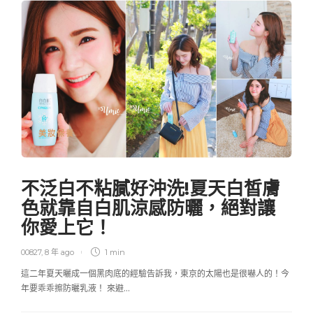
美妝保養
不泛白不粘膩好沖洗!夏天白皙膚
色就靠自白肌涼感防曬，絕對讓
你愛上它！
00827
,
8 年 ago
1 min
這二年夏天曬成一個黑肉底的經驗告訴我，東京的太陽也是很嚇人的！今
年要乖乖擦防曬乳液！ 來避…