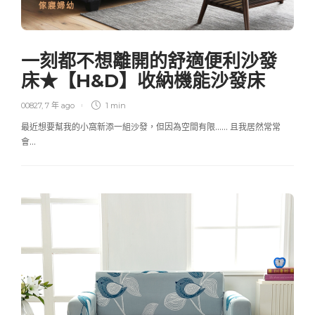
傢寢婦幼
一刻都不想離開的舒適便利沙發
床★【H&D】收納機能沙發床
00827
,
7 年 ago
1 min
最近想要幫我的小窩新添一組沙發，但因為空間有限…… 且我居然常常
會…