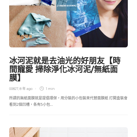
美妝保養
冰河泥就是去油光的好朋友【時
間寵愛 掃除淨化冰河泥/無紙面
膜】
00827
,
8 年 ago
1 min
所謂的無紙面膜就是提倡環保，用分裝的小包裝來代替面膜紙 打開盒裝會
看到2個凹槽，各有5小包…