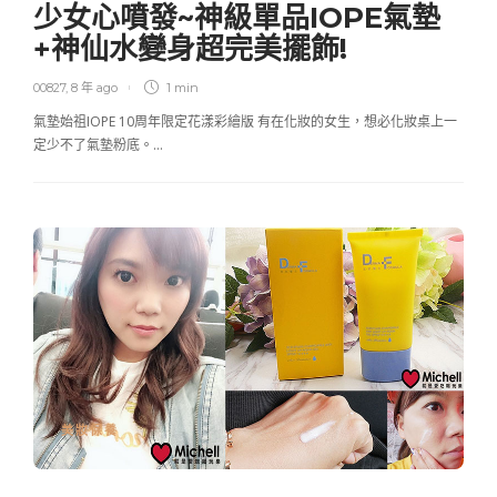
少女心噴發~神級單品IOPE氣墊
+神仙水變身超完美擺飾!
00827
,
8 年 ago
1 min
氣墊始祖IOPE 10周年限定花漾彩繪版 有在化妝的女生，想必化妝桌上一
定少不了氣墊粉底。…
美妝保養