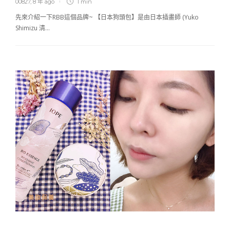
00827
,
8 年 ago
1 min
先來介紹一下RBB這個品牌~ 【日本狗頭包】是由日本插畫師 (Yuko
Shimizu 清…
美妝保養