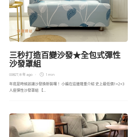
傢寢婦幼
三秒打造百變沙發★全包式彈性
沙發罩組
00827
,
8 年 ago
1 min
年底是時候該讓沙發換新裝囉！ 小編在這邊隆重介紹 史上最低價1+2+3
人座彈性沙發罩組 【…