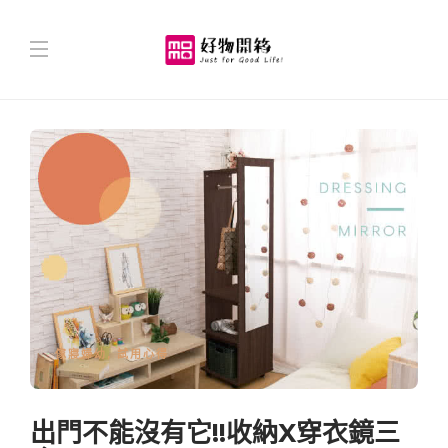
傢寢婦幼
,
試用心得
出門不能沒有它!!收納X穿衣鏡三