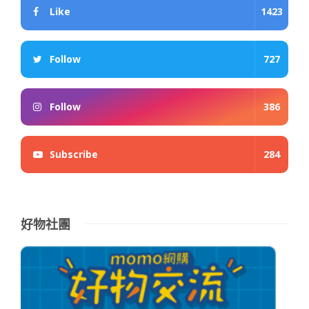
Like
1423
Follow
727
Follow
386
Subscribe
284
好物社團