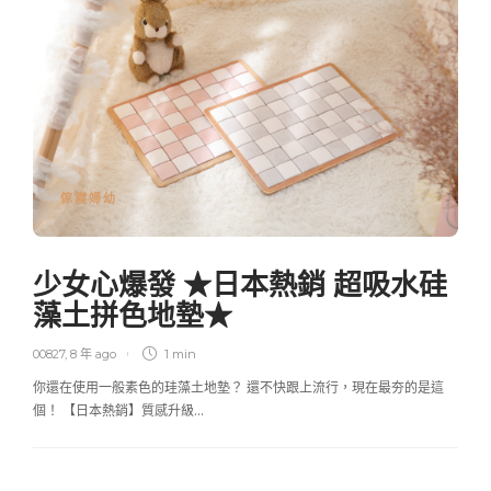
傢寢婦幼
少女心爆發 ★日本熱銷 超吸水硅
藻土拼色地墊★
00827
,
8 年 ago
1 min
你還在使用一般素色的珪藻土地墊？ 還不快跟上流行，現在最夯的是這
個！ 【日本熱銷】質感升級…