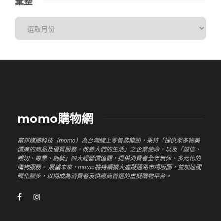
彙整
momo購物網
富邦媒體科技（momo）為台灣線上零售業龍頭，秉持「提供眾多物美
價廉的商品及優質服務，改善人們的生活」之企業使命，以及「誠信、
親切、專業、創新」四大經營價值觀，提供消費者全年無休、多元化的
購物服務。 展望未來，momo將持續擴大虛擬通路市場版圖，並加速國
際化腳步，以期成為消費者及供應商首選的虛擬購物平台。