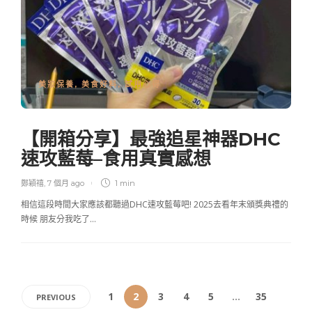
美妝保養
,
美食好料
,
試用心得
【開箱分享】最強追星神器DHC
速攻藍莓–食用真實感想
鄭穎禧
,
7 個月 ago
1 min
相信這段時間大家應該都聽過DHC速攻藍莓吧! 2025去看年末頒獎典禮的
時候 朋友分我吃了…
1
2
3
4
5
...
35
PREVIOUS