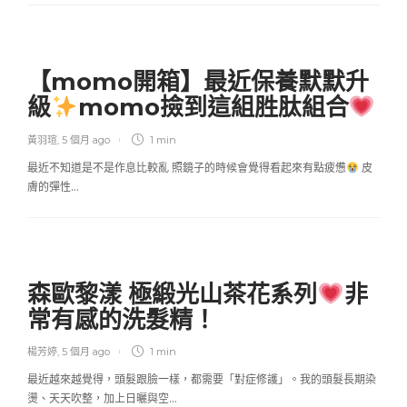
【momo開箱】最近保養默默升
級
momo撿到這組胜肽組合
黃羽瑄
,
5 個月 ago
1 min
最近不知道是不是作息比較亂 照鏡子的時候會覺得看起來有點疲憊
皮
膚的彈性…
森歐黎漾 極緞光山茶花系列
非
常有感的洗髮精！
楊芳婷
,
5 個月 ago
1 min
最近越來越覺得，頭髮跟臉一樣，都需要「對症修護」。我的頭髮長期染
燙、天天吹整，加上日曬與空…