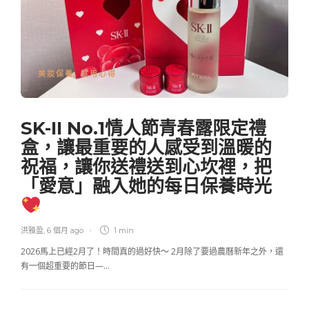
美妝保養
,
試用心得
SK-II No.1情人節青春露限定禮
盒，讓最重要的人感受到溫暖的
祝福，讓你送禮送到心坎裡，把
「愛意」融入她的每日保養時光
洪雅盈
,
6 個月 ago
1 min
2026馬上已經2月了！時間真的過好快～ 2月除了要過農曆新年之外，還
有一個超重要的節日—…