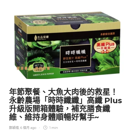
健康養生
,
美妝保養
年節聚餐、大魚大肉後的救星！
永齡農場「時時纖纖」高纖 Plus
升級版開箱體驗，補充膳食纖
維、維持身體順暢好幫手~
鄭穎禧
,
6 個月 ago
1 min