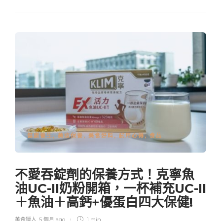
健康養生
,
美妝保養
,
美食好料
,
試用心得
,
食品
不愛吞錠劑的保養方式！克寧魚
油UC-II奶粉開箱，一杯補充UC-II
＋魚油＋高鈣+優蛋白四大保健!
美食獵人
,
5 個月 ago
1 min