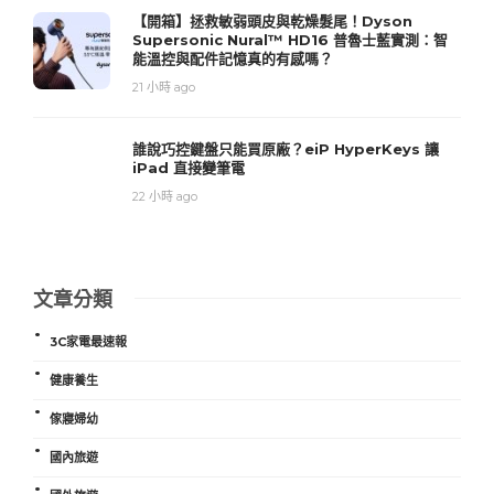
【開箱】拯救敏弱頭皮與乾燥髮尾！Dyson
Supersonic Nural™ HD16 普魯士藍實測：智
能溫控與配件記憶真的有感嗎？
21 小時 ago
誰說巧控鍵盤只能買原廠？eiP HyperKeys 讓
iPad 直接變筆電
22 小時 ago
文章分類
3C家電最速報
健康養生
傢寢婦幼
國內旅遊