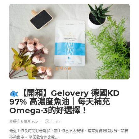
美妝保養
,
美食好料
,
試用心得
【開箱】Gelovery 德國KD
97% 高濃度魚油｜每天補充
Omega-3的好選擇！
鄭穎禧
,
6 個月 ago
1 min
最近工作長時間盯著電腦，加上作息不太規律，常常覺得眼睛疲勞、精神
不夠集中。 平常飲食也比較…