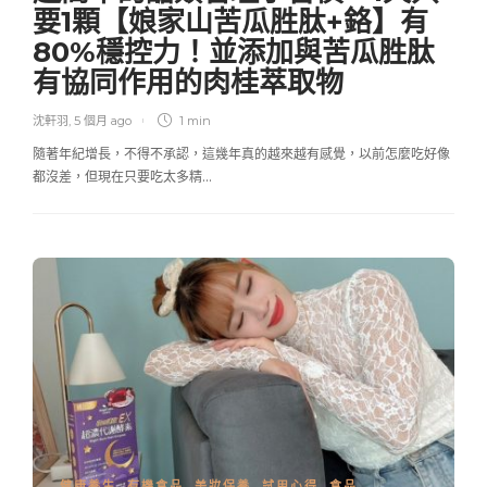
要1顆【娘家山苦瓜胜肽+鉻】有
80%穩控力！並添加與苦瓜胜肽
有協同作用的肉桂萃取物
沈軒羽
,
5 個月 ago
1 min
隨著年紀增長，不得不承認，這幾年真的越來越有感覺，以前怎麼吃好像
都沒差，但現在只要吃太多精…
健康養生
,
有機食品
,
美妝保養
,
試用心得
,
食品