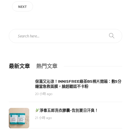
NEXT
最新文章
熱門文章
保濕又沁涼！INNISFREE綠茶B5棉片開箱：敷5分
鐘當急救面膜，臉超聽話不卡粉
20 小時 ago
淨毒五郎洗衣膠囊-告別夏日汗臭！
21 小時 ago