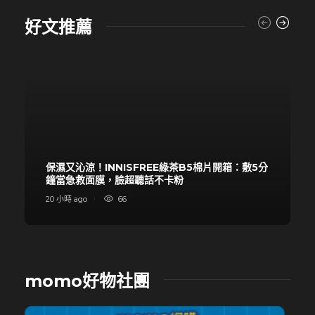
好文推薦
保濕又沁涼！INNISFREE綠茶B5棉片開箱：敷5分
鐘當急救面膜，臉超聽話不卡粉
20 小時 ago
66
momo好物社團