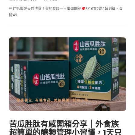
柯佳嬿最愛天然洗髮！髮的食譜一日優惠開箱
3/16買2送2超划算，直
降46…
健康養生
,
有機食品
,
美妝保養
,
試用心得
苦瓜胜肽有感開箱分享｜外食族
超簡單的醣類管理小習慣，1天只