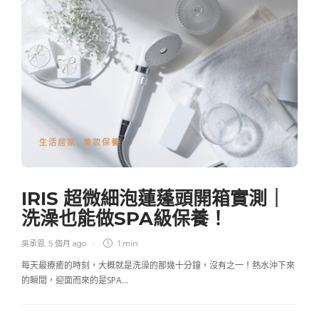
生活居家
,
美妝保養
IRIS 超微細泡蓮蓬頭開箱實測｜
洗澡也能做SPA級保養！
吳承恩
,
5 個月 ago
1 min
每天最療癒的時刻，大概就是洗澡的那幾十分鐘，沒有之一！熱水沖下來
的瞬間，迎面而來的是SPA…