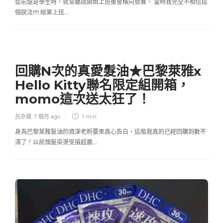
從前還是學生時，就常聽說開始上班後會橫向發展， 當時我完全不相信這
個說法!!!! 結果上班…
回購N次的真愛髮油★巴黎萊雅x
Hello Kitty聯名限定組開箱，
momo這次送太狂了！
呂亦婕
,
7 個月 ago
1 min
身為巴黎萊雅髮油的資深老粉要來真心告白，這瓶我真的已經回購到數不
清了！以前頭髮染燙受損超嚴…