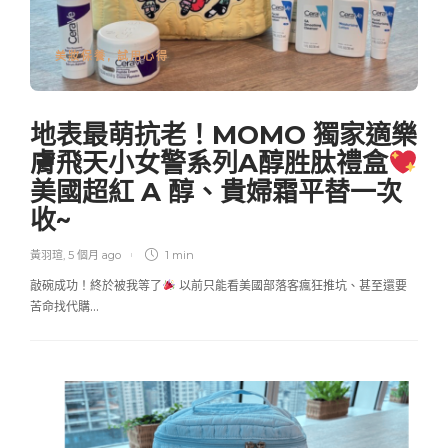
美妝保養
,
試用心得
地表最萌抗老！MOMO 獨家適樂
膚飛天小女警系列A醇胜肽禮盒
美國超紅 A 醇、貴婦霜平替一次
收~
黃羽瑄
,
5 個月 ago
1 min
敲碗成功！終於被我等了
以前只能看美國部落客瘋狂推坑、甚至還要
苦命找代購…