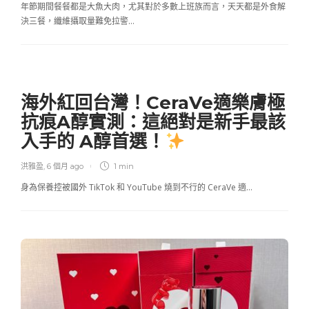
年節期間餐餐都是大魚大肉，尤其對於多數上班族而言，天天都是外食解
決三餐，纖維攝取量難免拉警…
海外紅回台灣！CeraVe適樂膚極
抗痕A醇實測：這絕對是新手最該
入手的 A醇首選！
洪雅盈
,
6 個月 ago
1 min
身為保養控被國外 TikTok 和 YouTube 燒到不行的 CeraVe 適…