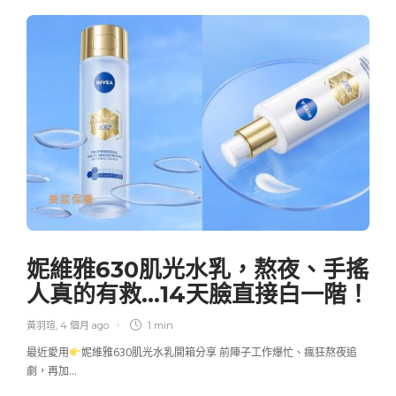
美妝保養
妮維雅630肌光水乳，熬夜、手搖
人真的有救…14天臉直接白一階！
黃羽瑄
,
4 個月 ago
1 min
最近愛用
妮維雅630肌光水乳開箱分享 前陣子工作爆忙、瘋狂熬夜追
劇，再加…