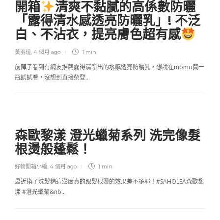
開箱
清爽不黏膩的高係數防曬
「露得清水感透亮防曬乳」! 不泛
白、不沾衣，提亮膚色超有感
黃羽瑄
,
4 個月 ago
1 min
前陣子看到有網友推薦露得清新出的水感透亮防曬乳，想說在momo買一
瓶試試看，沒想到直接榮登…
森歐黎漾 澄光蠟菊系列 洗完像髮
根燙般蓬鬆！
好物開箱小編
,
4 個月 ago
1 min
最近換了洗髮精這澎度真的跟髮根燙的效果差不多耶！#SAHOLEA森歐黎
漾 #澄光蠟菊&nb…