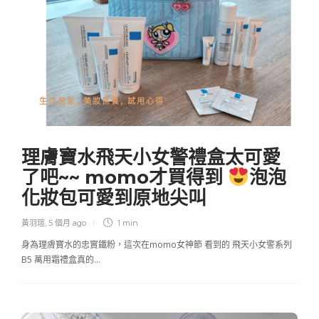
生活居家
,
美妝保養
,
試用心得
理膚寶水飛天小女警禮盒太可愛
了吧~~ momo才買得到
泡泡
化妝包可愛到原地尖叫
黃羽瑄
,
5 個月 ago
1 min
身為理膚寶水的忠實鐵粉，這次在momo女神節 看到的 飛天小女警系列
B5 萬用霜禮盒真的…