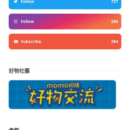
Follow
727
Follow
386
Subscribe
284
好物社團