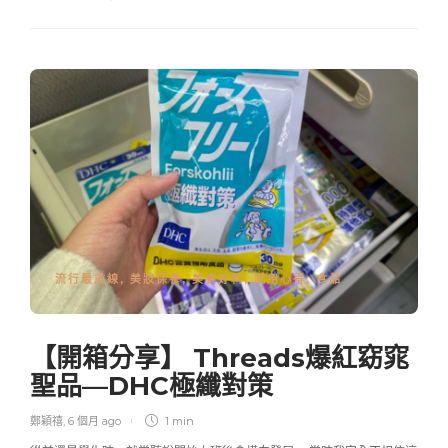
流行最前線
,
美妝保養
,
美食好料
,
試用心得
,
食品
【開箱分享】 Threads爆紅窈窕
聖品—DHC極纖對策
鄭穎禧
,
6 個月 ago
1 min