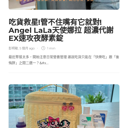
吃貨救星!管不住嘴有它就對!
Angel LaLa天使娜拉 超濃代謝
EX速攻夜酵素錠
彭明敏
,
5 個月 ago
1 min
最近聚餐太多，開始注意日常營養管理 誰說吃貨只能在「快樂吃」跟「後
悔胖」之間二選一？&#x…