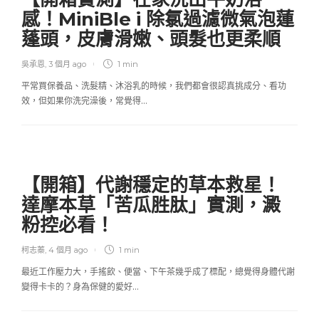
感！MiniBle i 除氯過濾微氣泡蓮
蓬頭，皮膚滑嫩、頭髮也更柔順
吳承恩
,
3 個月 ago
1 min
平常買保養品、洗髮精、沐浴乳的時候，我們都會很認真挑成分、看功
效，但如果你洗完澡後，常覺得…
【開箱】代謝穩定的草本救星！
達摩本草「苦瓜胜肽」實測，澱
粉控必看！
柯志蓁
,
4 個月 ago
1 min
最近工作壓力大，手搖飲、便當、下午茶幾乎成了標配，總覺得身體代謝
變得卡卡的？身為保健的愛好…