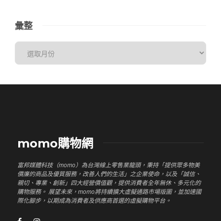
彙整
momo購物網
富邦媒體科技（momo）為台灣線上零售業龍頭，秉持「提供眾多物美
價廉的商品及優質服務，改善人們的生活」之企業使命，以及「誠信、
親切、專業、創新」四大經營價值觀，提供消費者全年無休、多元化的
購物服務。 展望未來，momo將持續擴大虛擬通路市場版圖，並加速國
際化腳步，以期成為消費者及供應商首選的虛擬購物平台。