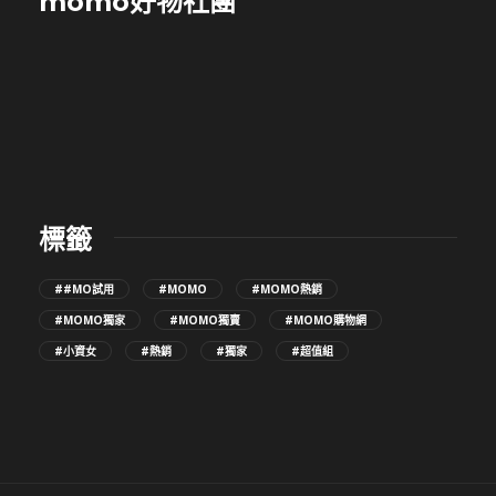
momo好物社團
標籤
##MO試用
#MOMO
#MOMO熱銷
#MOMO獨家
#MOMO獨賣
#MOMO購物網
#小資女
#熱銷
#獨家
#超值組