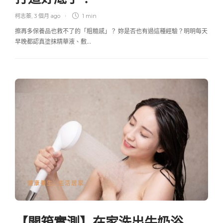
柯志蓁
,
3 個月 ago
1 min
擦再多保養品也救不了的「粗糙感」？ 妳是否也有過這種經驗？明明每天
早晚都認真塗抹精華液、敷…
健康養生
,
生活居家
【開箱實測】在家洗出牛奶浴