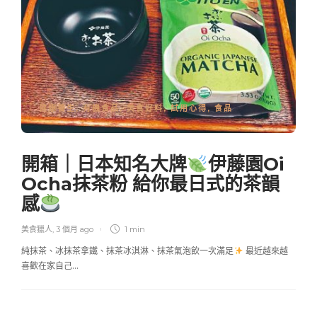
健康養生
,
有機食品
,
美食好料
,
試用心得
,
食品
開箱｜日本知名大牌
伊藤園Oi
Ocha抹茶粉 給你最日式的茶韻
感
美食獵人
,
3 個月 ago
1 min
純抹茶、冰抹茶拿鐵、抹茶冰淇淋、抹茶氣泡飲一次滿足
最近越來越
喜歡在家自己…