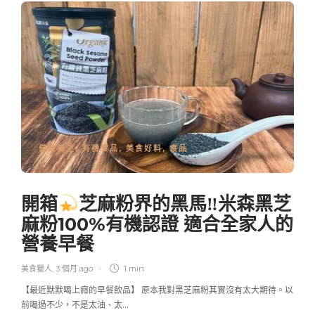
健康養生
,
有機食品
,
美食好料
,
食品
開箱
芝麻粉界的黑馬‼米森黑芝
麻粉100%有機認證 適合全家人的
營養早餐
美食獵人
,
3 個月 ago
1 min
【最近默默喝上癮的早餐飲品】 原本我對黑芝麻粉其實沒有太大期待。以
前喝過不少，不是太油、太…