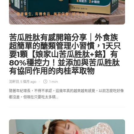
健康養生
,
有機食品
,
美妝保養
,
試用心得
苦瓜胜肽有感開箱分享｜外食族
超簡單的醣類管理小習慣，1天只
要1顆【娘家山苦瓜胜肽+鉻】有
80%穩控力！並添加與苦瓜胜肽
有協同作用的肉桂萃取物
沈軒羽
,
5 個月 ago
1 min
隨著年紀增長，不得不承認，這幾年真的越來越有感覺，以前怎麼吃好像
都沒差，但現在只要吃太多精…