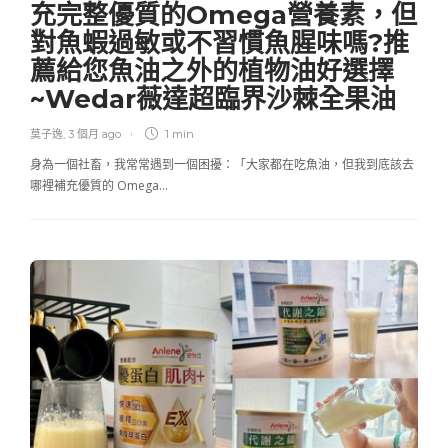
充完整優質的Omega營養素，但
對魚蝦過敏或不習慣魚腥味嗎?推
薦給您魚油之外的植物油好選擇
~Wedar薇達超臨界沙棘全果油
莫子逸
,
3 個月 ago
1 min
身為一個社畜，我常常遇到一個困擾：「大家都在吃魚油，但我到底該去
哪裡補充優質的 Omega…