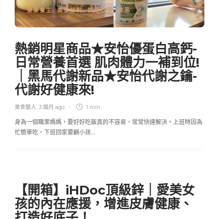
健康養生
,
美食好料
,
試用心得
,
食品
熱銷明星商品★安怡優蛋白高鈣-
日常營養首選 肌肉體力一補到位!
｜黑馬代謝新品★安怡代謝之鑰-
代謝好健康來!
美食獵人
,
3 個月 ago
1 min
身為一個職業媽媽，要好好吃飯真的不容易，常常快速解決。上班時因為
忙簡單吃，下班回家要顧小孩…
【開箱】iHDoc頂級鋅｜愛美女
孩的內在應援，增進皮膚健康、
打造好底子！