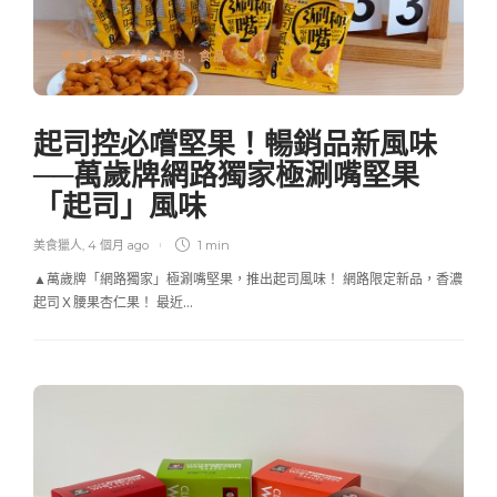
健康養生
,
美食好料
,
食品
起司控必嚐堅果！暢銷品新風味
──萬歲牌網路獨家極涮嘴堅果
「起司」風味
美食獵人
,
4 個月 ago
1 min
▲萬歲牌「網路獨家」極涮嘴堅果，推出起司風味！ 網路限定新品，香濃
起司Ｘ腰果杏仁果！ 最近…