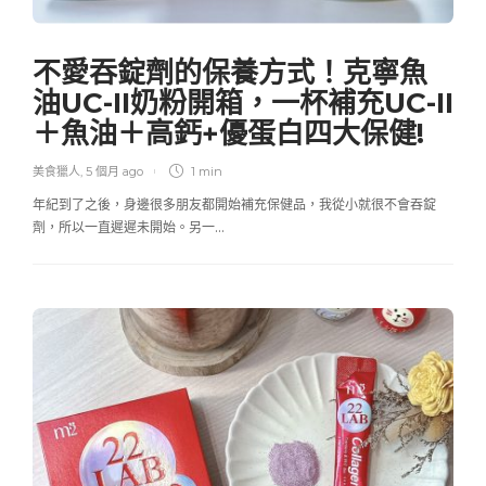
不愛吞錠劑的保養方式！克寧魚
油UC-II奶粉開箱，一杯補充UC-II
＋魚油＋高鈣+優蛋白四大保健!
美食獵人
,
5 個月 ago
1 min
年紀到了之後，身邊很多朋友都開始補充保健品，我從小就很不會吞錠
劑，所以一直遲遲未開始。另一…