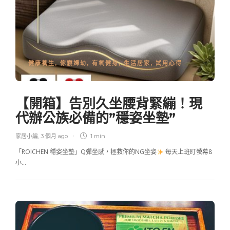
健康養生
,
傢寢婦幼
,
有氧健身
,
生活居家
,
試用心得
【開箱】告別久坐腰背緊繃！現
代辦公族必備的”穩姿坐墊”
家居小編
,
3 個月 ago
1 min
「ROICHEN 穩姿坐墊」Q彈坐感，拯救你的NG坐姿
每天上班盯螢幕8
小…