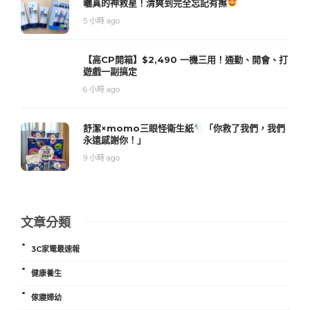
曬真的神救星！清爽到完全忘記有擦
5 小時 ago
【高CP開箱】$2,490 一機三用！通勤、開會、打
遊戲一副搞定
6 小時 ago
舒潔×momo三眼怪衛生紙
「你救了我們，我們
永遠感謝你！」
9 小時 ago
文章分類
3C家電最速報
健康養生
傢寢婦幼