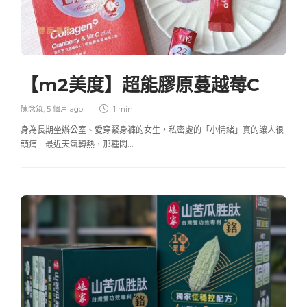
健康養生
【m2美度】超能膠原蔓越莓C
陳念筑
,
5 個月 ago
1 min
身為長期坐辦公室、愛穿緊身褲的女生，私密處的「小情緒」真的讓人很
頭痛。最近天氣轉熱，那種悶…