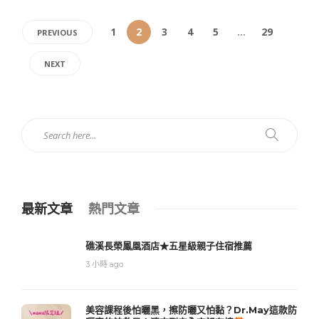
1
2
3
4
5
...
29
PREVIOUS
NEXT
最新文章
熱門文章
礁溪長榮鳳凰酒店★五星級親子住宿推薦
3 小時 ago
美容課程後怕曬黑，擦防曬又怕黏？Dr.May這款防