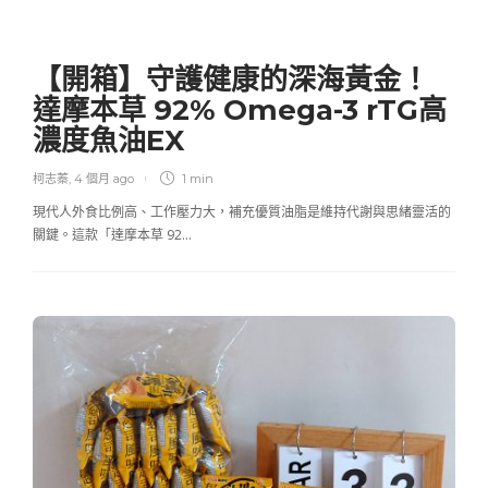
【開箱】守護健康的深海黃金！
達摩本草 92% Omega-3 rTG高
濃度魚油EX
柯志蓁
,
4 個月 ago
1 min
現代人外食比例高、工作壓力大，補充優質油脂是維持代謝與思緒靈活的
關鍵。這款「達摩本草 92…