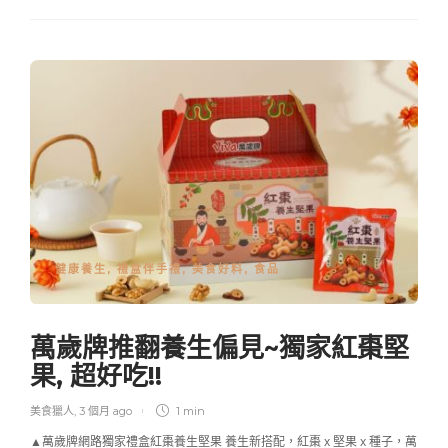
健康養生
,
禮盒伴手禮
,
美食好料
,
食品
萬歲牌推翻養生偏見~獨家紅棗堅
果, 超好吃!!
美食獵人
,
3 個月 ago
1 min
▲萬歲牌網路獨家禮盒紅棗養生堅果 養生新搭配，紅棗 x 堅果 x 種子，萬