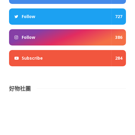
Follow
727
Follow
386
Subscribe
284
好物社團