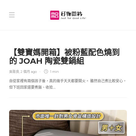
【雙寶媽開箱】被粉藍配色燒到
的 JOAH 陶瓷雙鍋組
吳致良
,
2 個月 ago
1 min
自從家裡有兩個孩子後，真的幾乎天天都要開火。 雖然自己煮比較安心，
但下班回家還要煮飯、收拾…