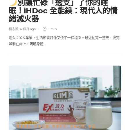
別讓忙碌「透支」了你的睡
眠！iHDoc 全能鎂：現代人的情
緒滅火器
柯志蓁
,
4 個月 ago
1 min
進入 2026 年後，生活節奏好像又快了一個檔次。最近忙完一整天，洗完
澡躺在床上，明明身體…
健康養生
,
美妝保養
,
美食好料
,
試用心得
,
食品