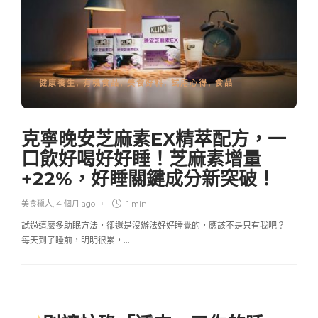
健康養生
,
有機食品
,
美食好料
,
試用心得
,
食品
克寧晚安芝麻素EX精萃配方，一
口飲好喝好好睡！芝麻素增量
+22%，好睡關鍵成分新突破！
美食獵人
,
4 個月 ago
1 min
試過這麼多助眠方法，卻還是沒辦法好好睡覺的，應該不是只有我吧？
每天到了睡前，明明很累，…