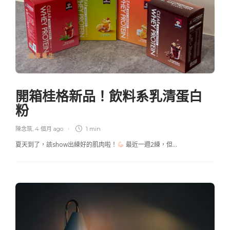
健康養生
開箱桂格新品！飲料系乳清蛋白
粉
陳念筑
,
4 個月 ago
1 min
夏天到了，該show出練好的肌肉啦！
最近一週2練，但…