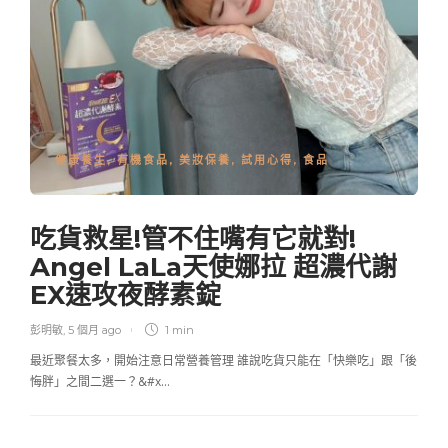
健康養生
,
有機食品
,
美妝保養
,
試用心得
,
食品
吃貨救星!管不住嘴有它就對!
Angel LaLa天使娜拉 超濃代謝
EX速攻夜酵素錠
彭明敏
,
5 個月 ago
1 min
最近聚餐太多，開始注意日常營養管理 誰說吃貨只能在「快樂吃」跟「後
悔胖」之間二選一？&#x…