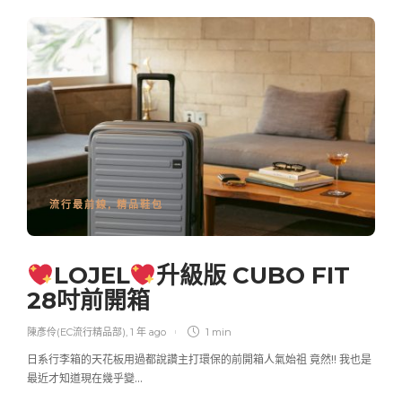
流行最前線
,
精品鞋包
LOJEL
升級版 CUBO FIT
28吋前開箱
陳彥伶(EC流行精品部)
,
1 年 ago
1 min
日系行李箱的天花板用過都說讚主打環保的前開箱人氣始祖 竟然!! 我也是
最近才知道現在幾乎變…