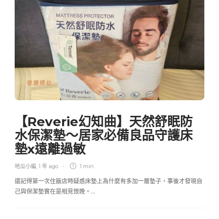
傢寢婦幼
【Reverie幻知曲】天然舒眠防
水保潔墊～居家必備良品守護床
墊x遠離過敏
地瓜小編
,
1 年 ago
1 min
還記得第一次住飯店時疑惑床墊上為什麼有多加一層墊子，事後才發現自
己與保潔墊實在是相見恨晚。…