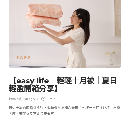
生活居家
【easy life｜輕輕十月被｜夏日
輕盈開箱分享】
地瓜小編
,
1 年 ago
1 min
最近天氣真的熱到不行，但睡覺又不能沒蓋被子～我一直在找那種「不會
太厚、蓋起來又不會沒安全感…