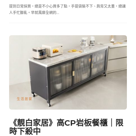
提到日常採買，總是不小心買多了點，手提袋裝不下、肩背又太重，總讓
人手忙腳亂。早就風靡全網的…
生活居家
《靚白家居》高CP岩板餐櫃｜限
時下殺中