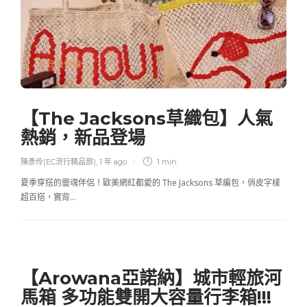
流行最前線
【The Jacksons草織包】人氣
熱銷，新品登場
陳彥伶(EC流行精品部)
,
1 年 ago
1 min
夏季穿搭的靈魂伴侶！歐美網紅都愛的 The Jacksons 草編包，俏皮字樣
超百搭，實背…
【Arowana亞諾納】城市輕旅河
馬箱 多功能雙開大容量行李箱!!!