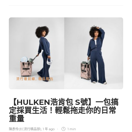
流行最前線
,
精品鞋包
【HULKEN浩肯包 S號】一包搞
定採買生活！輕鬆拖走你的日常
重量
陳彥伶(EC流行精品部)
,
1 年 ago
1 min