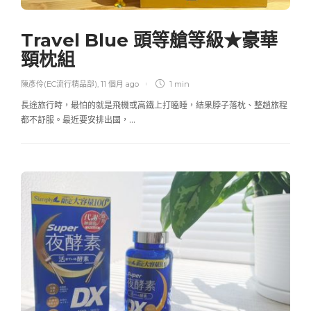
Travel Blue 頭等艙等級★豪華
頸枕組
陳彥伶(EC流行精品部)
,
11 個月 ago
1 min
長途旅行時，最怕的就是飛機或高鐵上打瞌睡，結果脖子落枕、整趟旅程
都不舒服。最近要安排出國，…