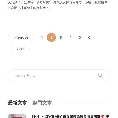
天氣冷了，臨時買不到暖暖包?小編幫大家開箱只需要一步驟，就能讓你
的身體迅速暖起來的好幫手，…
1
2
3
4
5
6
PREVIOUS
NEXT
最新文章
熱門文章
SK-II × CRYBABY 青春露聯名禮盒限量開賣
被