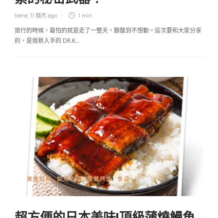
Irene
,
11 個月 ago
1 min
旅行的時候，最怕的就是走了一整天，腳酸到不想動。這次要和大家分享
的，是我新入手的 DR.K…
美食好料
,
試用心得
,
露營烤肉
,
食品
超方便的日本美味!頂級蒲燒鰻魚