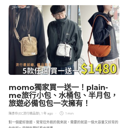
流行最前線
,
精品鞋包
momo獨家買一送一！plain-
me旅行小包、水桶包、半月包，
旅遊必備包包一次擁有！
陳彥伶(EC流行精品部)
,
1 年 ago
1 min
對一個愛好旅遊、常常往外跑的我來說，需要的就是一個大容量又好背的