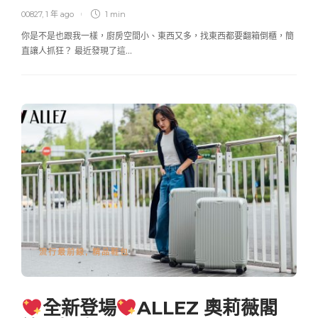
00827
,
1 年 ago
1 min
你是不是也跟我一樣，廚房空間小、東西又多，找東西都要翻箱倒櫃，簡
直讓人抓狂？ 最近發現了這…
流行最前線
,
精品鞋包
全新登場
ALLEZ 奧莉薇閣