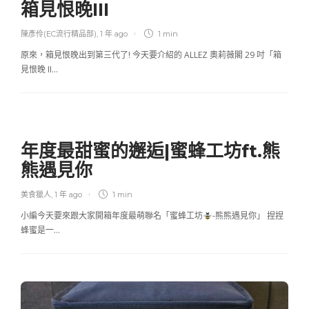
箱見恨晚III
陳彥伶(EC流行精品部)
,
1 年 ago
1 min
原來，箱見恨晚出到第三代了! 今天要介紹的 ALLEZ 奧莉薇閣 29 吋「箱
見恨晚 II…
年度最甜蜜的邂逅|蜜蜂工坊ft.熊
熊遇見你
美食獵人
,
1 年 ago
1 min
小編今天要來跟大家開箱年度最萌聯名「蜜蜂工坊
-熊熊遇見你」 捏捏
蜂蜜是一…