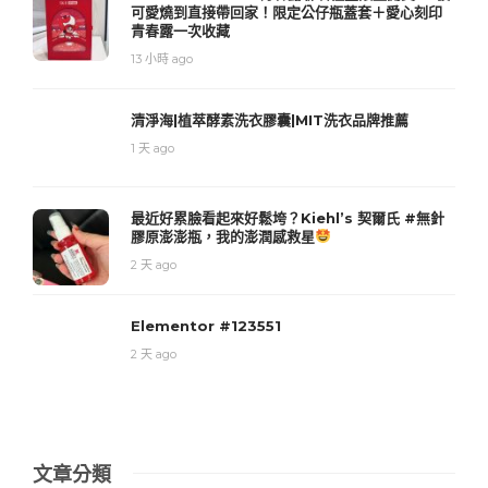
可愛燒到直接帶回家！限定公仔瓶蓋套＋愛心刻印
青春露一次收藏
13 小時 ago
清淨海|植萃酵素洗衣膠囊|MIT洗衣品牌推薦
1 天 ago
最近好累臉看起來好鬆垮？Kiehl’s 契爾氏 #無針
膠原澎澎瓶，我的澎潤感救星
2 天 ago
Elementor #123551
2 天 ago
文章分類