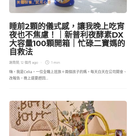
美妝保養
,
試用心得
睡前2顆的儀式感，讓我晚上吃宵
夜也不焦慮！｜新普利夜酵素DX
大容量100顆開箱｜忙碌二寶媽的
自救法
謝喬閔
,
12 個月 ago
1 min
嗨，我是Celia，一位全職上班族＋兩個孩子的媽。每天白天在公司開會、
改報告，晚上還要趕回…