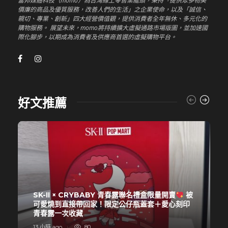
富邦媒體科技（momo）為台灣線上零售業龍頭，秉持「提供眾多物美
價廉的商品及優質服務，改善人們的生活」之企業使命，以及「誠信、
親切、專業、創新」四大經營價值觀，提供消費者全年無休、多元化的
購物服務。 展望未來，momo將持續擴大虛擬通路市場版圖，並加速國
際化腳步，以期成為消費者及供應商首選的虛擬購物平台。
好文推薦
SK-II × CRYBABY 青春露聯名禮盒限量開賣
被
可愛燒到直接帶回家！限定公仔瓶蓋套＋愛心刻印
青春露一次收藏
13 小時 ago
80