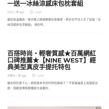
一送一冰絲涼感床包枕套組
11213
,
1 年 ago
1 min
最近氣溫飆高，每天晚上睡覺都像在蒸桑拿，終於忍不住入手了這組「冰
絲涼感床包涼被組」 現在特…
百搭時尚‧輕奢質感★百萬網紅
口碑推薦★【NINE WEST】經
典美型真皮手提托特包
艾瑞卡
,
1 年 ago
1 min
最近終於狠下心，把陪我多年的托特包換掉了！平常無論是上班還是出
遊，我都習慣揹那種超大容量的…