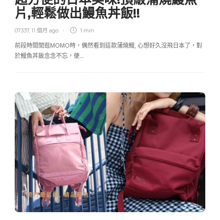
片,輕鬆做出鰻魚丼飯!!
07337
,
11 個月 ago
1 min
前段時間閒逛MOMO時，偶然看到這款蒲燒鰻, 心想好久沒飛日本了，對
於鰻魚丼飯念念不忘，便…
流行最前線
,
精品鞋包