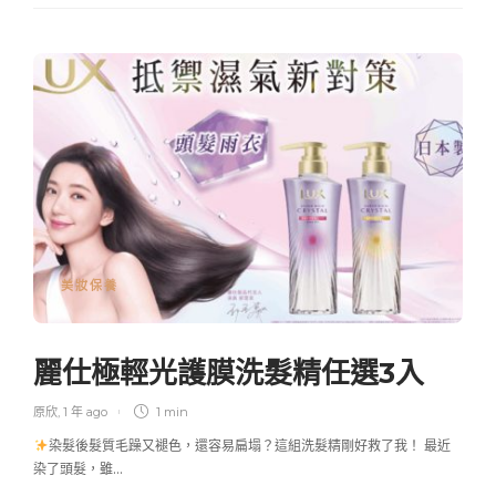
美妝保養
麗仕極輕光護膜洗髮精任選3入
原欣
,
1 年 ago
1 min
染髮後髮質毛躁又褪色，還容易扁塌？這組洗髮精剛好救了我！ 最近
染了頭髮，雖…