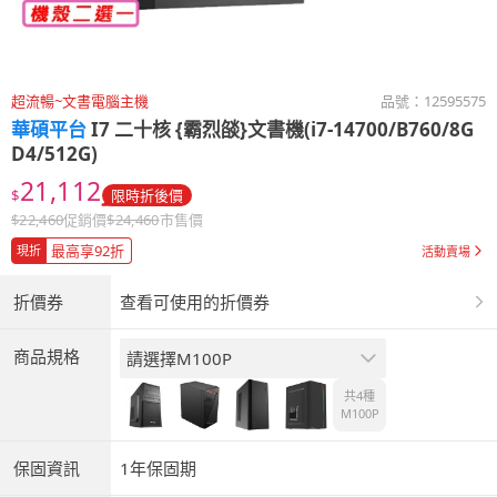
超流暢~文書電腦主機
品號：
12595575
華碩平台
I7 二十核 {霸烈燄}文書機(i7-14700/B760/8G
D4/512G)
21,112
$
限時折後價
$
22,460
促銷價
$
24,460
市售價
最高享92折
現折
活動賣場
折價券
查看可使用的折價券
商品規格
請選擇M100P
共4種
M100P
保固資訊
1年保固期