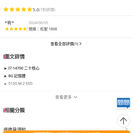
5.0
(1則評價)
*宥*
2024/06/05
規格：松聖 1808
查看全部評價(1)
圖文詳情
I7-14700 二十核心
8G 記憶體
512G M.2 SSD
查看更多
商品規格
相關分類
品牌名稱
華碩平台
退換貨須知
效能
400W以下