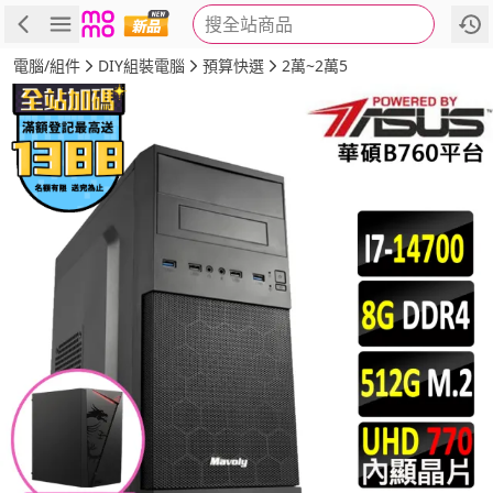
搜全站商品
商品
評價
詳情
規格
推薦
電腦/組件
DIY組裝電腦
預算快選
2萬~2萬5