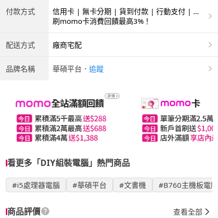
付款方式
信用卡 | 無卡分期 | 貨到付款 | 行動支付 | 銀
聯卡
刷momo卡消費回饋最高3%！
配送方式
廠商宅配
品牌名稱
華碩平台
．
追蹤
看更多「DIY組裝電腦」熱門商品
#i5處理器電腦
#華碩平台
#文書機
#B760主機板電腦
商品評價
查看全部