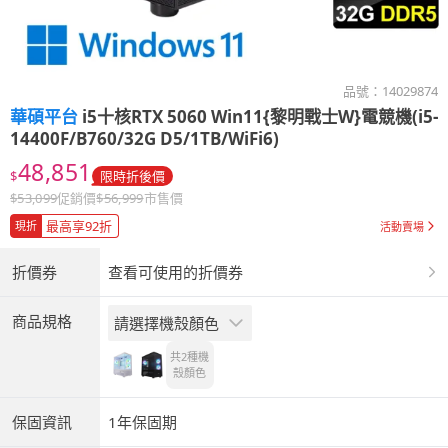
品號：
14029874
華碩平台
i5十核RTX 5060 Win11{黎明戰士W}電競機(i5-
14400F/B760/32G D5/1TB/WiFi6)
48,851
$
限時折後價
$
53,099
促銷價
$
56,999
市售價
最高享92折
現折
活動賣場
折價券
查看可使用的折價券
商品規格
請選擇機殼顏色
共2種
機
殼顏色
保固資訊
1年保固期