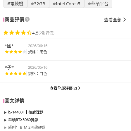
#電競機
#32GB
#Intel Core i5
#華碩平台
商品評價
查看全部
4.5
(2則評價)
*國*
2026/06/16
規格：黑色
*子*
2026/05/16
規格：白色
查看全部評價(2)
圖文詳情
i5-14400F十核處理器
華碩RTX5060獨顯
威剛1TB_M.2固態硬碟