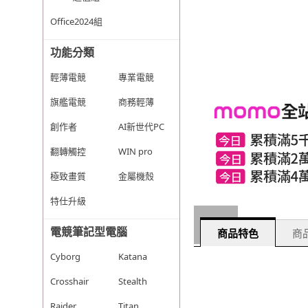
Office2024組
功能分類
輕薄電競
專業電競
旗艦電競
商務輕薄
創作者
AI新世代PC
翻轉觸控
WIN pro
極致畫質
金屬機殼
特仕升級
電競筆記型電腦
商品特色
商品
Cyborg
Katana
Crosshair
Stealth
Raider
Titan