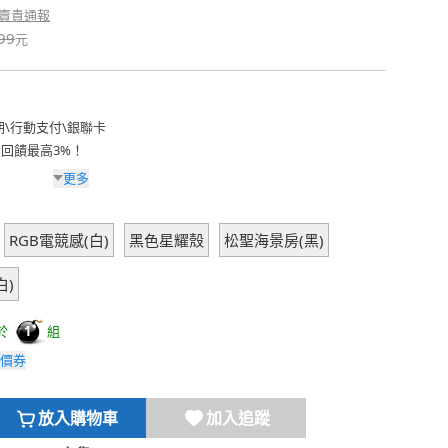
賣貴通報
99
元
期
\
行動支付
\
銀聯卡
費回饋最高3%！
更多
RGB電競感(白)
黑色星耀殼
松聖海景房(黑)
白)
於
組
1
價券
放入購物車
加入追蹤