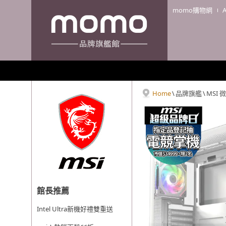
momo購物網
Home
\
品牌旗艦
\
MSI 
館長推薦
Intel Ultra新機好禮雙重送