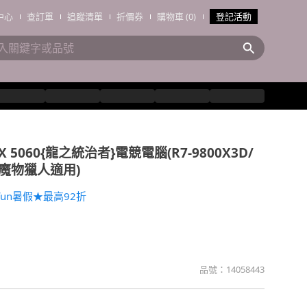
中心
查訂單
追蹤清單
折價券
購物車 (0)
登記活動
X 5060{龍之統治者}電競電腦(R7-9800X3D/
TB/魔物獵人適用)
un暑假★最高92折
品號：
14058443