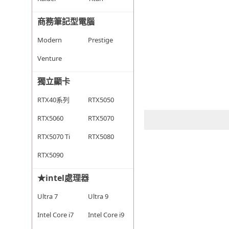
商務筆記型電腦
Modern
Prestige
Venture
獨立顯卡
RTX40系列
RTX5050
RTX5060
RTX5070
RTX5070 Ti
RTX5080
RTX5090
★intel處理器
Ultra 7
Ultra 9
Intel Core i7
Intel Core i9