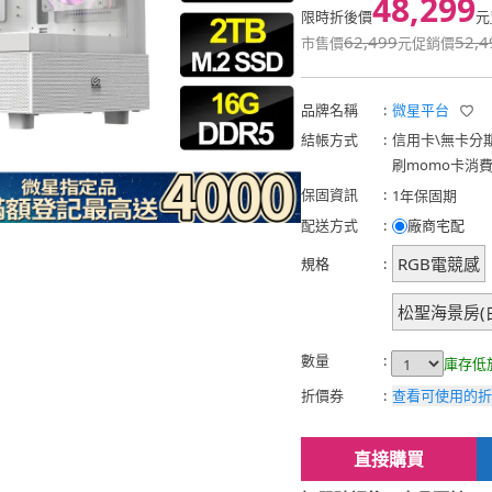
48,299
限時折後價
元
62,499
52,4
市售價
元
促銷價
品牌名稱
:
微星平台
結帳方式
:
信用卡
\
無卡分
刷momo卡消
保固資訊
:
1年保固期
配送方式
:
廠商宅配
RGB電競感
規格
:
松聖海景房(
數量
:
庫存低
折價券
:
查看可使用的折
直接購買