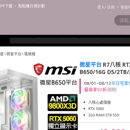
APP下載
點點賺分潤計劃
登入
/
註冊
會員
微星
\
微星平台
\
電競機
微星平台
R7八核 RT
B650/16G D5/2
08/01~08/12
炎日宅家f
最高享92折
(說明)
八核心處理器
RTX 5060
32G RAM/2TB SSD