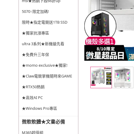
msi★熱銷下殺66折up
5070↑限定加碼!
限時★指定電競送1TB SSD
★獨家抗漲專區
ultra 3系列★新機搶先看
★免費升三年保
★momo exclusive★獨家!
★Claw電競掌機隨時來GAME
★RTX50熱銷
★高效AI PC
★Windows Pro專區
微軟軟體★文書必備
M365超值組