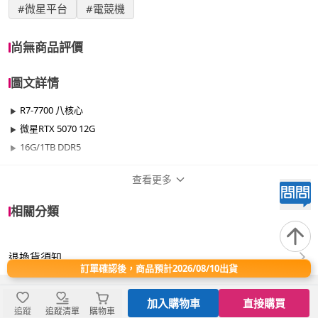
#微星平台
#電競機
尚無商品評價
圖文詳情
R7-7700 八核心
微星RTX 5070 12G
16G/1TB DDR5
查看更多
商品規格
相關分類
品牌名稱
微星平台
退換貨須知
效能
701W~1000W
訂單確認後，商品預計2026/08/10出貨
晶片
RTX50系列
加入購物車
直接購買
追蹤
追蹤清單
購物車