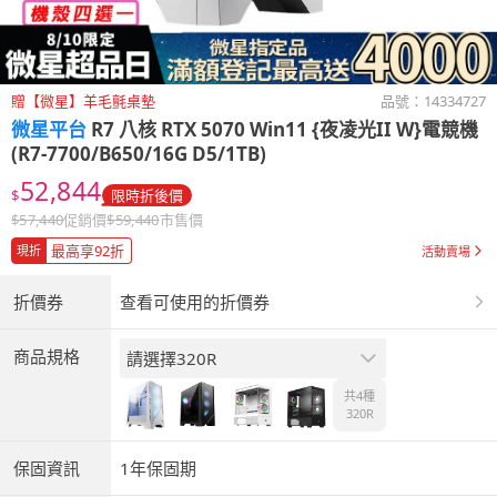
贈【微星】羊毛氈桌墊
品號：
14334727
微星平台
R7 八核 RTX 5070 Win11 {夜凌光II W}電競機
(R7-7700/B650/16G D5/1TB)
52,844
$
限時折後價
$
57,440
促銷價
$
59,440
市售價
最高享92折
現折
活動賣場
折價券
查看可使用的折價券
商品規格
請選擇320R
共4種
320R
保固資訊
1年保固期