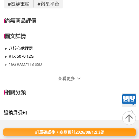
#電競電腦
#微星平台
尚無商品評價
圖文詳情
八核心處理器
RTX 5070 12G
16G RAM/1TB SSD
查看更多
商品規格
相關分類
品牌名稱
微星平台
退換貨須知
效能
701W~1000W
晶片
RTX50系列
訂單確認後，商品預計2026/08/12出貨