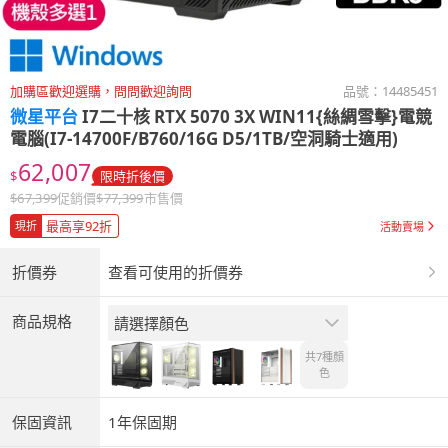
加購區歡迎選購，問問歡迎詢問
品號：
14485451
微星平台
I7二十核 RTX 5070 3X WIN11{絲綢雪擊}電競
電腦(I7-14700F/B760/16G D5/1TB/空洞騎士適用)
62,007
$
限時折後價
$
67,399
促銷價
$
77,399
市售價
最高享92折
現折
活動賣場
折價券
查看可使用的折價券
商品規格
請選擇顏色
共7種
顏
色
保固資訊
1年保固期