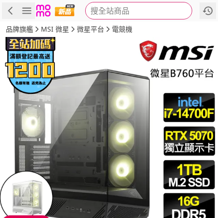
搜全站商品
商品
評價
詳情
規格
推薦
品牌旗艦
MSI 微星
微星平台
電競機