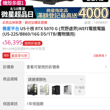
此商品無軟體，歡迎加購區選購
品號：
14508437
微星平台
U5十核 RTX 5070 G {荒野虛界}WIFI電競電腦
(U5-225/B860/16G D5/1TB/魔物適用)
56,395
$
限時折後價
$
61,299
促銷價
$
71,299
市售價
最高享92折
現折
活動賣場
折價券
查看可使用的折價券
商品規格
請選擇顏色
共7種
顏
色
保固資訊
1年保固期