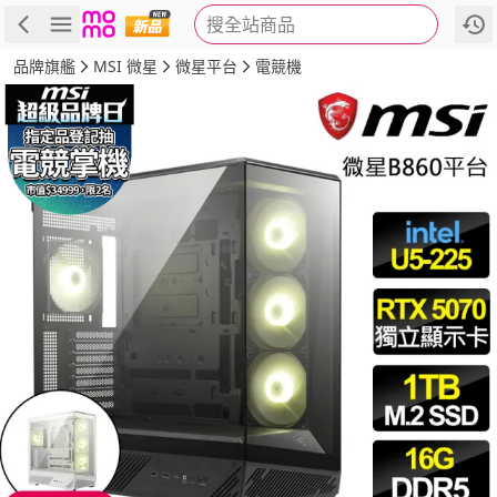
搜全站商品
商品
評價
詳情
規格
推薦
品牌旗艦
MSI 微星
微星平台
電競機