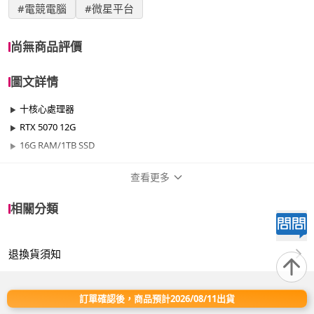
#電競電腦
#微星平台
尚無商品評價
圖文詳情
十核心處理器
RTX 5070 12G
16G RAM/1TB SSD
查看更多
商品規格
相關分類
品牌名稱
微星平台
退換貨須知
效能
701W~1000W
晶片
RTX50系列
訂單確認後，商品預計2026/08/11出貨