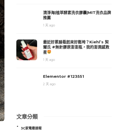
清淨海|植萃酵素洗衣膠囊|MIT洗衣品牌
推薦
1 天 ago
最近好累臉看起來好鬆垮？Kiehl’s 契
爾氏 #無針膠原澎澎瓶，我的澎潤感救
星
1 天 ago
Elementor #123551
2 天 ago
文章分類
3C家電最速報