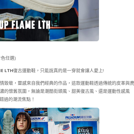
(七色任選)
E LTH
復古運動鞋，只能說真的是一穿就會讓人愛上!
傳奇的熱情致敬，靈感來自我們經典的作品，這款運動鞋透過傳統的皮革與
濃的懷舊氛圍，無論是潮酷街頭風、甜美復古風、還是運動性感風
可錯過的潮流焦點！