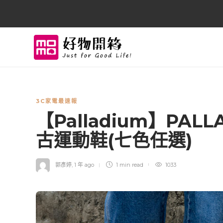
3C家電最速報
【Palladium】PALL
古運動鞋(七色任選)
郭彥婷
,
1 年 ago
1 min
read
1033