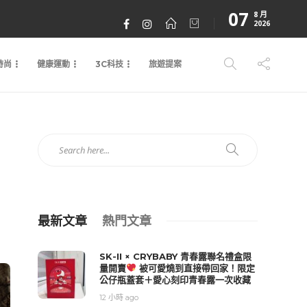
07
8 月
2026
時尚
健康運動
3C科技
旅遊提案
最新文章
熱門文章
SK-II × CRYBABY 青春露聯名禮盒限
量開賣
被可愛燒到直接帶回家！限定
公仔瓶蓋套＋愛心刻印青春露一次收藏
12 小時 ago