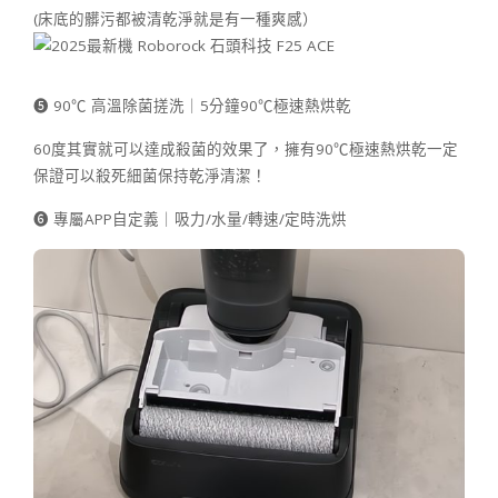
(床底的髒污都被清乾淨就是有一種爽感）
➎ 90℃ 高溫除菌搓洗｜5分鐘90℃極速熱烘乾
60度其實就可以達成殺菌的效果了，擁有90℃極速熱烘乾一定
保證可以殺死細菌保持乾淨清潔！
➏ 專屬APP自定義｜吸力/水量/轉速/定時洗烘