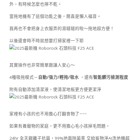
外，有時候怎麼也擰不乾。
當拖地機有了這個功能之後，簡直是懶人福音。
我再也不會把身上衣服弄的濕噠噠的啦～拖地超方便！
以後還會時不時就想要打掃家裡一下耶
其實操作也非常簡單跟讓人安心～
4種吸拖模式－
自動
/
強力
/
輕拖
/
吸水
，還有
智能髒污檢測程度
附有自動添加清潔液，使清潔地板更方便更潔淨
家裡有小孩的也不用擔心打翻食物了~~~
如果有養寵物的家庭，更不用擔心毛小孩掉毛問題。
24hr 全天銀離子抗菌，99%地面除菌率 交給鯊物淨AI洗地機超