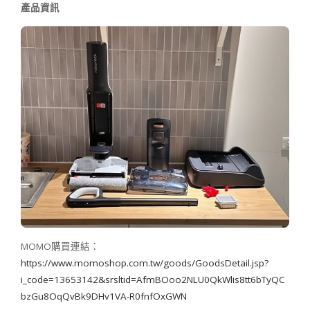
產品資訊
MOMO購買連結：
https://www.momoshop.com.tw/goods/GoodsDetail.jsp?
i_code=13653142&srsltid=AfmBOoo2NLU0QkWlis8tt6bTyQC
bzGu8OqQvBk9DHv1VA-R0fnfOxGWN