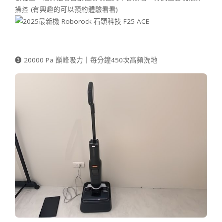
操控 (有興趣的可以預約體驗看看)
➌ 20000 Pa 巔峰吸力｜每分鐘450次高頻洗地