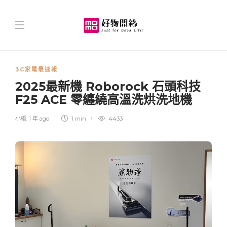
3C家電最速報
2025最新機 Roborock 石頭科技
F25 ACE 零纏繞高溫洗烘洗地機
小編
,
1 年 ago
1 min
4433