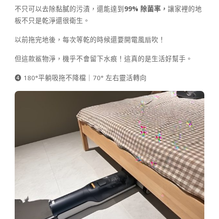
不只可以去除黏膩的污漬，還能達到
99%
除菌率，
讓家裡的地
板不只是乾淨還很衛生。
以前拖完地後，每次等乾的時候還要開電風扇吹！
但這款鯊物淨，機乎不會留下水痕！這真的是生活好幫手。
➍ 180°平躺吸拖不降檔｜70° 左右靈活轉向