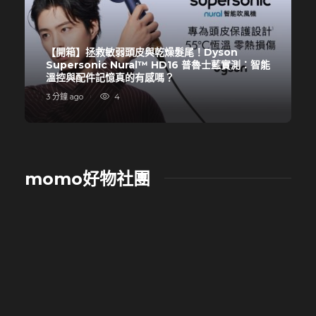
【開箱】拯救敏弱頭皮與乾燥髮尾！Dyson
Supersonic Nural™ HD16 普魯士藍實測：智能
溫控與配件記憶真的有感嗎？
3 分鐘 ago
4
momo好物社團