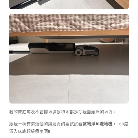
我的床底每次不管掃地還是拖地都是令我最頭痛的地方，
跟我一樣有這煩惱的朋友真的要試試看
鯊物淨
AI
洗地機
，180度
深入床底超級療癒啊!!