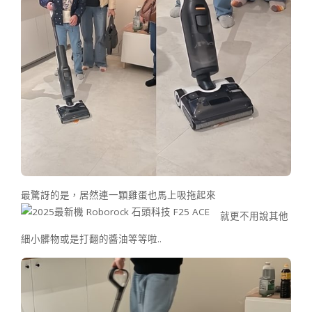
最驚訝的是，居然連一顆雞蛋也馬上吸拖起來
就更不用說其他
細小髒物或是打翻的醬油等等啦..