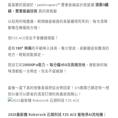
最喜歡的莫過於，JawScrapers™ 雙重鯊齒設計就是讓
頭髮
0
纏
繞，雙重鯊齒技術
真的很佩服
以前用的吸塵器，刷頭總是被我的長髮纏得死死的，每次清理
都像在解魔術方塊。
但F25 ACE完全不會纏繞頭髮！
還有
180°
伸展
的平躺伸入技術，像沙發底、桌腳邊這些難清的
地方，輕鬆就能搞定。
而且它的
20000Pa
吸力
+
每分鐘
450
次高頻洗地
，連乾掉的咖
啡漬都能一次帶走，完全不留痕跡！
最後～當下真的很像直接把這台帶回家！3/5開賣已鎖定啦～想
到以後可以節省的清潔打掃的負擔就很開心！
2025
最新機
Roborock
石頭科技
F25 ACE
鯊物淨
AI
洗地機｜