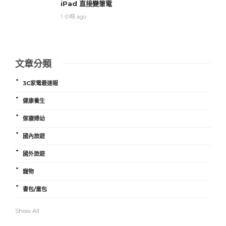
iPad 直接變筆電
1 小時 ago
文章分類
3C家電最速報
健康養生
傢寢婦幼
國內旅遊
國外旅遊
寵物
書包/童包
Show All