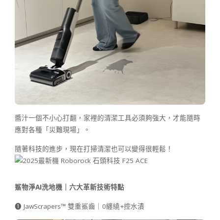
醬汁一個不小心打翻，家裡的清潔工具必須夠強大，才能隨時
應對各種「災難現場」。
隨著科技的進步，現在打掃清潔也可以變得很輕鬆！
鯊物淨
AI
洗地機｜六大革新技術特點
➊ JawScrapers™ 雙重鯊齒｜0纏繞+控水漬