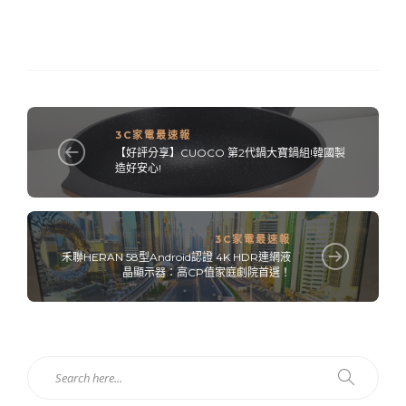
3C家電最速報
【好評分享】CUOCO 第2代鍋大寶鍋組!韓國製
造好安心!
3C家電最速報
禾聯HERAN 58型Android認證 4K HDR連網液
晶顯示器：高CP值家庭劇院首選！