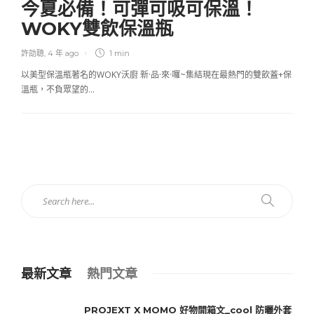
今夏必備！可彈可吸可保溫！
WOKY雙飲保溫瓶
許劭聰
,
4 年 ago
1 min
以美型保溫瓶著名的WOKY沃廚 新·品·來·囉~集結現在最熱門的雙飲蓋+保
溫瓶，不負眾望的…
最新文章
熱門文章
PROJEXT X MOMO 好物開箱文_cool 防曬外套