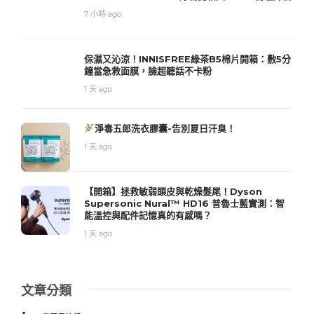
7 小時 ago
保濕又沁涼！INNISFREE綠茶B5棉片開箱：敷5分
鐘當急救面膜，臉超聽話不卡粉
1 天 ago
淨毒五郎洗衣膠囊-告別夏日汗臭！
1 天 ago
【開箱】拯救敏弱頭皮與乾燥髮尾！Dyson
Supersonic Nural™ HD16 普魯士藍實測：智
能溫控與配件記憶真的有感嗎？
1 天 ago
文章分類