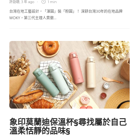
許劭聰
,
3 年 ago
1 min
台灣在地工藝設計，「渾圓」裝「粉圓」！ 深耕台灣30年的在地品牌
WOKY，第三代主理人貫徹…
生活居家
,
試用心得
象印莫蘭迪保溫杯§尋找屬於自己
溫柔恬靜的品味§