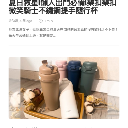
夏日救星!懶人出門必備!樂扣樂扣
微笑騎士不鏽鋼提手隨行杯
許劭聰
,
4 年 ago
1 min
身為北漂女子，這個異常炎熱夏天在悶熱的台北真的沒有飲料活不下去！
每天辛苦通勤上班，就是需要…
生活居家
,
試用心得