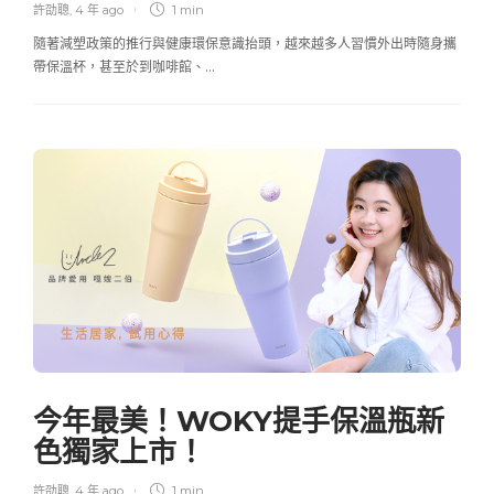
許劭聰
,
4 年 ago
1 min
隨著減塑政策的推行與健康環保意識抬頭，越來越多人習慣外出時隨身攜
帶保溫杯，甚至於到咖啡館、…
生活居家
,
試用心得
今年最美！WOKY提手保溫瓶新
色獨家上市！
許劭聰
,
4 年 ago
1 min