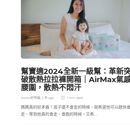
傢寢婦幼
幫寶適2024全新一級幫：革新
破散熱拉拉褲開箱｜AirMax氣
腰圍，散熱不悶汗
momo好物編
,
2 年 ago
1 min
read
媽媽真的好矛盾！孩子還不會走的時候，就希望他可以趕快
走，等到他真的會走、會跑的時候，又希…