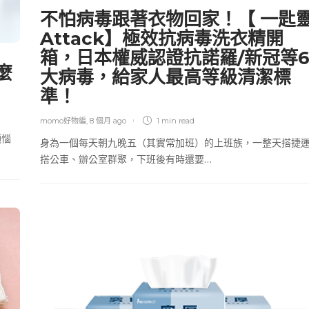
不怕病毒跟著衣物回家！【 一匙
Attack】極效抗病毒洗衣精開
箱，日本權威認證抗諾羅/新冠等
麼
大病毒，給家人最高等級清潔標
！
準！
momo好物編
,
8 個月 ago
1 min
read
煩惱
身為一個每天朝九晚五（其實常加班）的上班族，一整天搭捷
搭公車、辦公室群聚，下班後有時還要…