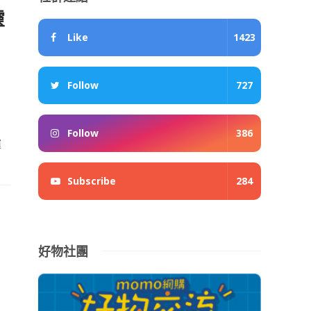
靈
Like
1423
6
Follow
727
Follow
386
運
Subscribe
284
好物社團