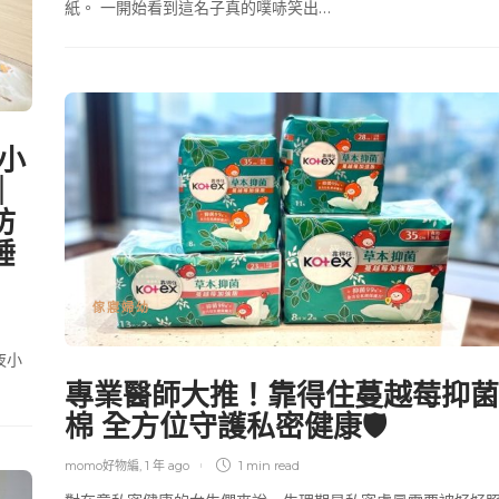
紙。 一開始看到這名子真的噗哧笑出…
奇小
｜
防
睡
傢寢婦幼
夜小
專業醫師大推！靠得住蔓越莓抑菌
棉 全方位守護私密健康🛡
momo好物編
,
1 年 ago
1 min
read