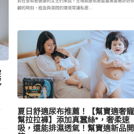
對在意私密健康的女生們來說，生理期是私密處最需要被好好
顧的時刻，經血與濕悶的環境常讓私密…
突
感
傢寢婦幼
夏日舒適尿布推薦！【幫寶適奢寵
會
幫拉拉褲】添加真蠶絲*，奢柔速
吸，還能排濕透氣！幫寶適新品開