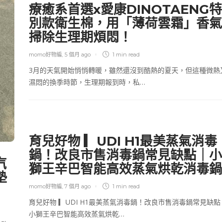
療癒系首選x愛康DINOTAENG特
別款衛生棉，用「薄荷雲霜」香氣
掃除生理期煩悶！
momo好物編
,
5 個月 ago
1 min
read
3月的天氣開始悄悄轉暖，雖然還沒到酷熱的夏天，但這種微熱
濕悶的換季時節，生理期報到時，私…
育兒好物 ▎UDI H1最美蒸氣消毒
鍋！改良市售消毒鍋常見缺點｜小
汽
獅王辛巴智能高效蒸氣烘乾消毒鍋
墊
momo好物編
,
7 個月 ago
1 min
read
育兒好物 ▎UDI H1最美蒸氣消毒鍋！改良市售消毒鍋常見缺點
小獅王辛巴智能高效蒸氣烘乾…