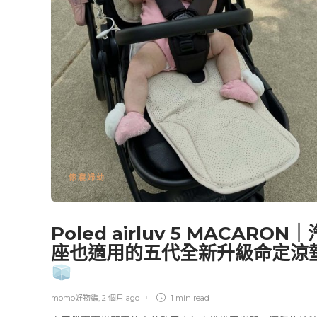
傢寢婦幼
Poled airluv 5 MACARON｜
座也適用的五代全新升級命定涼
momo好物編
,
2 個月 ago
1 min
read