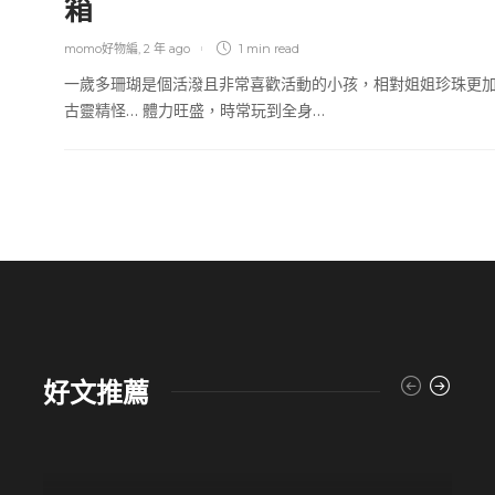
箱
momo好物編
,
2 年 ago
1 min
read
一歲多珊瑚是個活潑且非常喜歡活動的小孩，相對姐姐珍珠更
古靈精怪… 體力旺盛，時常玩到全身…
好文推薦