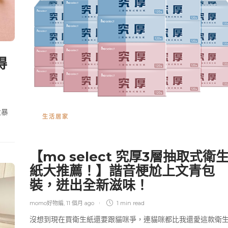
得
大暴
生活居家
【mo select 究厚3層抽取式衛
紙大推薦！】諧音梗尬上文青包
裝，迸出全新滋味！
momo好物編
,
11 個月 ago
1 min
read
沒想到現在買衛生紙還要跟貓咪爭，連貓咪都比我還愛這款衛