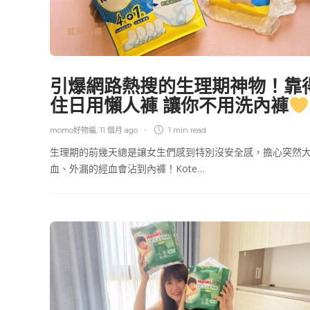
試用心得
引爆網路熱搜的生理期神物！靠
住日用懶人褲 讓你不用洗內褲
momo好物編
,
11 個月 ago
1 min
read
生理期的前幾天總是讓女生們感到特別沒安全感，擔心突然
血、外漏的經血會沾到內褲！Kote…