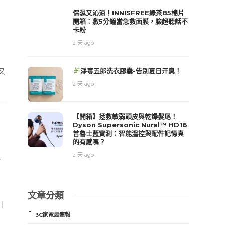
保濕又沁涼！INNISFREE綠茶B5棉片
開箱：敷5分鐘當急救面膜，臉超聽話不
卡粉
2 天 ago
又
淨毒五郎洗衣膠囊-告別夏日汗臭！
2 天 ago
【開箱】拯救敏弱頭皮與乾燥髮尾！
Dyson Supersonic Nural™ HD16
普魯士藍實測：智能溫控與配件記憶真
的有感嗎？
2 天 ago
文章分類
｜
3C家電最速報