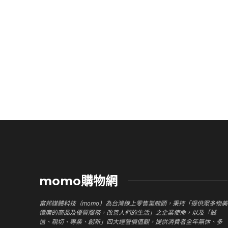
momo購物網
富邦媒體科技（momo）為台灣線上零售業龍頭，秉持「提供眾多物美
價廉的商品及優質服務，改善人們的生活」之企業使命，以及「誠
信、親切、專業、創新」四大經營價值觀，提供消費者全年無休、多