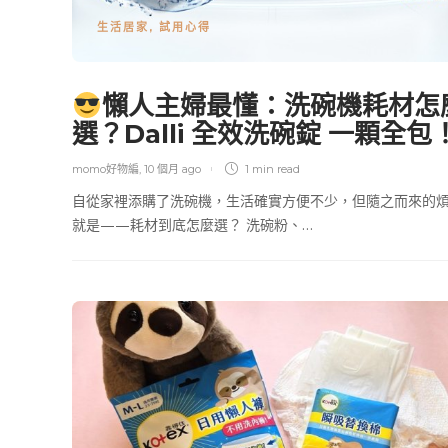
生活居家
,
試用心得
懶人主婦最懂：洗碗機耗材怎
選？Dalli 全效洗碗錠 一顆全包
momo好物編
,
10 個月 ago
1 min
read
自從家裡添購了洗碗機，生活確實方便不少，但隨之而來的
就是——耗材到底怎麼選？ 洗碗粉、…