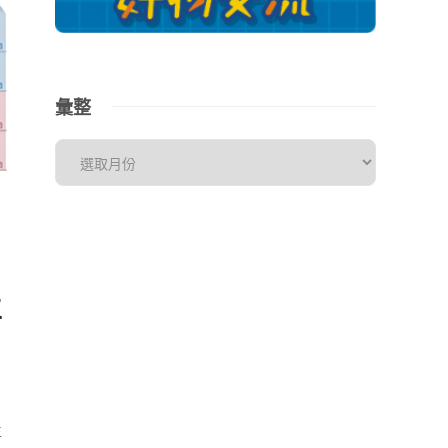
彙整
生
生