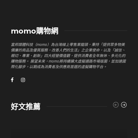
momo購物網
富邦媒體科技（momo）為台灣線上零售業龍頭，秉持「提供眾多物美
價廉的商品及優質服務，改善人們的生活」之企業使命，以及「誠信、
親切、專業、創新」四大經營價值觀，提供消費者全年無休、多元化的
購物服務。 展望未來，momo將持續擴大虛擬通路市場版圖，並加速國
際化腳步，以期成為消費者及供應商首選的虛擬購物平台。
好文推薦