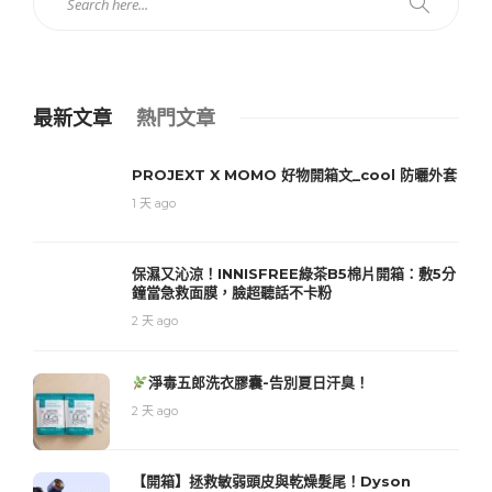
最新文章
熱門文章
PROJEXT X MOMO 好物開箱文_cool 防曬外套
1 天 ago
保濕又沁涼！INNISFREE綠茶B5棉片開箱：敷5分
鐘當急救面膜，臉超聽話不卡粉
2 天 ago
淨毒五郎洗衣膠囊-告別夏日汗臭！
2 天 ago
【開箱】拯救敏弱頭皮與乾燥髮尾！Dyson