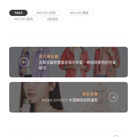
TAGS
#MOMO熱銷
#MOMO獨家
#MOMO獨賣
#超值組
流行最前線
克萊亞最新雙面穿風衣外套，時尚與實用的完美
結合
美妝保養
PONY EFFECT 水透嫩妝前防護乳