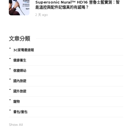
Supersonic Nural™ HD16 普魯士藍實測：智
能溫控與配件記憶真的有感嗎？
2 天 ago
文章分類
3C家電最速報
健康養生
傢寢婦幼
國內旅遊
國外旅遊
寵物
書包/童包
Show All