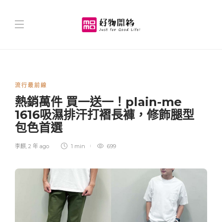
流行最前線
熱銷萬件 買一送一！plain-me
1616吸濕排汗打褶長褲，修飾腿型
包色首選
李麒
,
2 年 ago
1 min
699