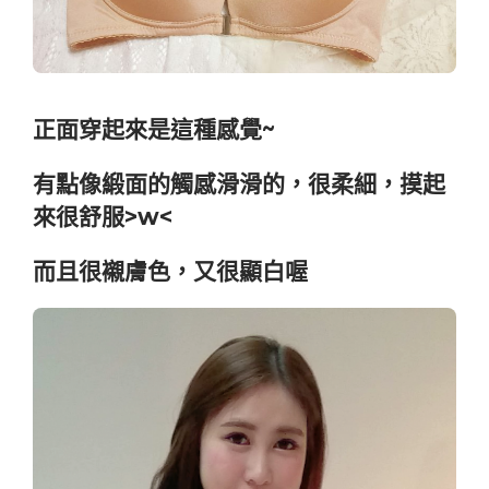
正面穿起來是這種感覺~
有點像緞面的觸感滑滑的，很柔細，摸起
來很舒服>w<
而且很襯膚色，又很顯白喔