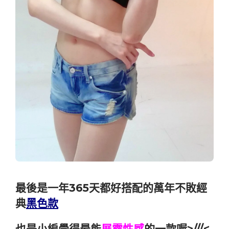
最後是一年365天都好搭配的萬年不敗經
典
黑色款
也是小編覺得最能
展露性感
的一款喔>///<