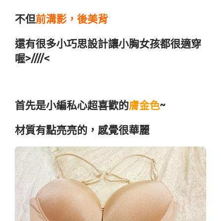
不但
前溝影，後美背
還有很多小巧思設計讓小胸女孩都很適穿
喔>////<
首先是小編私心超喜歡的
膚金色
~
材質有點亮亮的，感覺很華麗