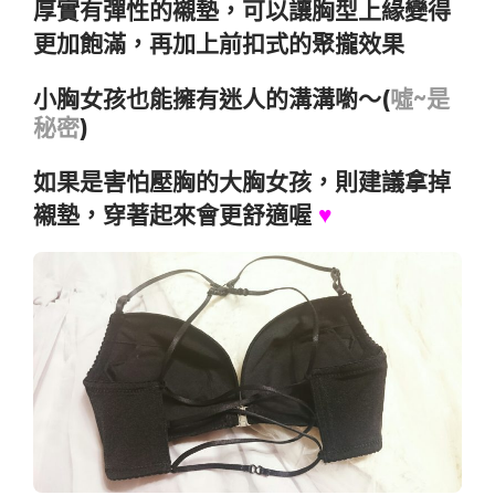
厚實有彈性的襯墊，可以讓胸型上緣變得
更加飽滿，再加上前扣式的聚攏效果
小胸女孩也能擁有迷人的溝溝喲～(
噓~是
秘密
)
如果是害怕壓胸的大胸女孩，則建議拿掉
襯墊，穿著起來會更舒適喔
♥