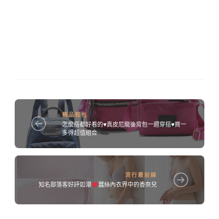
精品鞋包
怎麼搭都好看的♥真皮尼龍後背包一週穿搭♥買一
多得超值組合
流行最前線
知名部落客好評如潮
蠶絲內衣界中的香奈兒