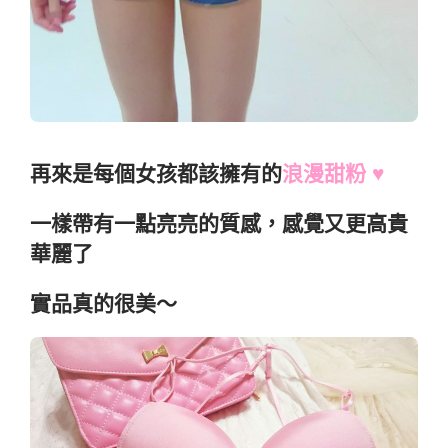
再來是每個女孩都該擁有的
浪漫甜粉 ♥
一樣帶有一點亮亮的質感，感覺又更高貴
華麗了
實品真的很美～