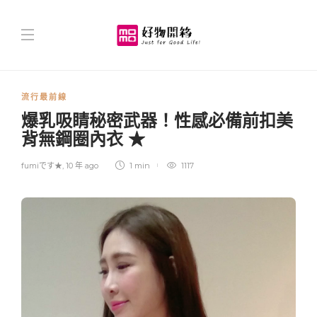
流行最前線
爆乳吸睛秘密武器！性感必備前扣美
背無鋼圈內衣 ★
fumiです★
,
10 年 ago
1 min
1117