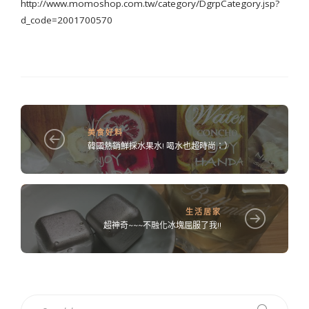
http://www.momoshop.com.tw/category/DgrpCategory.jsp?
d_code=2001700570
美食好料
韓國熱銷鮮採水果水! 喝水也超時尚：）
生活居家
超神奇~~~不融化冰塊屈服了我!!