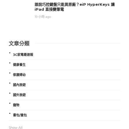
誰說巧控鍵盤只能買原廠？eiP HyperKeys 讓
iPad 直接變筆電
19 小時 ago
文章分類
3C家電最速報
健康養生
傢寢婦幼
國內旅遊
國外旅遊
寵物
書包/童包
Show All