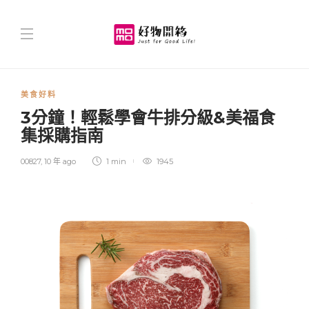
美食好料
3分鐘！輕鬆學會牛排分級&美福食
集採購指南
00827
,
10 年 ago
1 min
1945