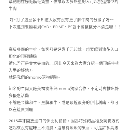
草飼則標榜低脂低負擔，怕攝取太多熱量的人可以挑這類型的
牛肉
呼~打了這麼多不知道大家有沒有更了解牛肉的分級了呀~~
下次進到餐廳看到CAB、PRIME、PS就不會傻傻分不清楚囉！！
高級餐廳的牛排，每客都是好幾千元起跳，想要嚐到油花入口
即化的頂極體驗
荷包君可是會大失血的…..因此今天來為大家介紹一個頂級牛排
入手的好地方
就是我們的momo購物網啦~
知名的牛肉大廠美福食集與momo獨家合作，不定時會推出許
多優惠活動
不論是金牌和牛、黑牌和牛，或是最近很夯的伊比利豬，都可
以在這買到喔
2015年才開放進口的伊比利豬豬，因為特殊的品種及飼養方式
吃起來沒有腥味且不油膩，還帶有淡淡的果香，可是許多高級