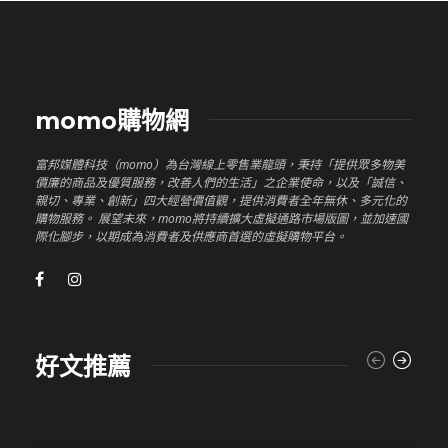
momo購物網
富邦媒體科技（momo）為台灣線上零售業龍頭，秉持「提供眾多物美
價廉的商品及優質服務，改善人們的生活」之企業使命，以及「誠信、
親切、專業、創新」四大經營價值觀，提供消費者全年無休、多元化的
購物服務。 展望未來，momo將持續擴大虛擬通路市場版圖，並加速國
際化腳步，以期成為消費者及供應商首選的虛擬購物平台。
好文推薦