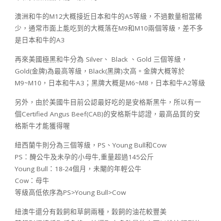
澳洲和牛的M12大概接近日本和牛的A5等級，不過數量相當稀
少，通常市面上能吃到的大概落在M9和M10兩個等級，差不多
是日本和牛的A3
再來美國極黑和牛分為 Silver、 Black 、Gold 三個等級，
Gold(金牌)為最高等級，Black(黑牌)次高。金牌大概等於
M9~M10，日本和牛A3；黑牌大概是M6~M8，日本和牛A2等級
另外，由於美國牛目前公認最好吃的是安格斯黑牛，所以有一
個Certified Angus Beef(CAB)的安格斯牛認證，最高品質的安
格斯牛才能獲得喔
紐西蘭牛則分為三個等級，PS、Young Bull和Cow
PS：醃公牛及未孕的小母牛,重量超過145公斤
Young Bull：18-24個月，未閹的年輕公牛
Cow：母牛
等級高低依序為PS>Young Bull>Cow
紐澳牛還分有穀飼和草飼兩種，穀飼的油花較豐美