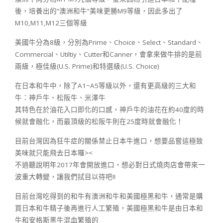
後，培養出的”澳洲和牛”美味更勝M9等級，因此多出了
M10,M11,M12三個等級
美國牛分為8級，分別為Prime、Choice、Select、Standard、
Commercial、Utiltiy、Cutter和Canner，會拿來做牛排的是前
兩級，極佳級(U.S. Prime)和特選級(U.S. Choice)
在日本和牛中，除了A1~A5等級以外，還有更高級的三大和
牛：神戶牛、松阪牛、米澤牛
其特色在於油花入口即化的口感，神戶牛的油花在約40度的時
候就會融化，而最頂級的松阪牛則在25度時就會融化！
目前台灣因為狂牛症的關係禁止日本牛進口，想要品嘗這極致
美味就只能飛去日本囉><
不過聽說明年2017年會開放進口，想必對日式燒肉店會帶來一
波重大轉變，讓我們拭目以待吧!!
目前台灣吃得到的和牛有澳洲和牛和美國極黑和牛，通常是購
買日本和牛精子後再進行人工繁殖，美國極黑和牛是由日本和
牛和安格斯黑牛混血繁殖的