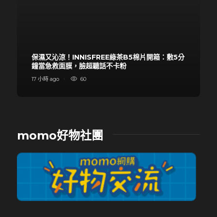
保濕又沁涼！INNISFREE綠茶B5棉片開箱：敷5分
鐘當急救面膜，臉超聽話不卡粉
17 小時 ago
60
momo好物社團