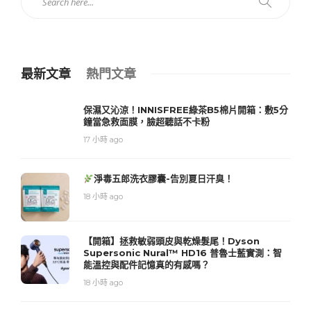
最新文章
熱門文章
保濕又沁涼！INNISFREE綠茶B5棉片開箱：敷5分
鐘當急救面膜，臉超聽話不卡粉
17 小時 ago
淨毒五郎洗衣膠囊-告別夏日汗臭！
18 小時 ago
【開箱】拯救敏弱頭皮與乾燥髮尾！Dyson
Supersonic Nural™ HD16 普魯士藍實測：智
能溫控與配件記憶真的有感嗎？
18 小時 ago