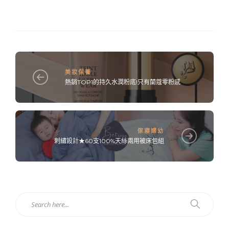
美妝保養
熱銷TOP1的持久水潤粉底!只有蘭蔻零粉感
傢寢婦幼
刺繡設計★60支100%天絲兩用被床包組