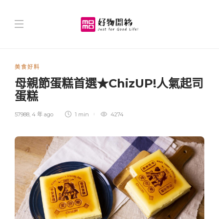
美食好料
母親節蛋糕首選★ChizUP!人氣起司
蛋糕
57988
,
4 年 ago
1 min
4274