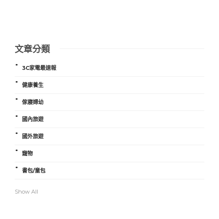
文章分類
3C家電最速報
健康養生
傢寢婦幼
國內旅遊
國外旅遊
寵物
書包/童包
Show All