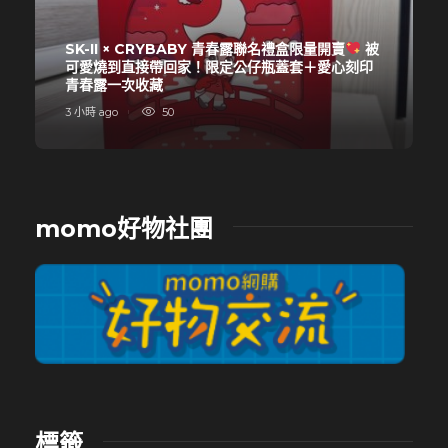
SK-II × CRYBABY 青春露聯名禮盒限量開賣
被
可愛燒到直接帶回家！限定公仔瓶蓋套＋愛心刻印
青春露一次收藏
3 小時 ago
50
momo好物社團
標籤