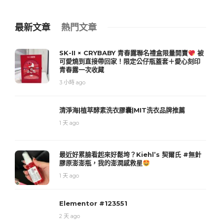
最新文章
熱門文章
SK-II × CRYBABY 青春露聯名禮盒限量開賣
被
可愛燒到直接帶回家！限定公仔瓶蓋套＋愛心刻印
青春露一次收藏
3 小時 ago
清淨海|植萃酵素洗衣膠囊|MIT洗衣品牌推薦
1 天 ago
最近好累臉看起來好鬆垮？Kiehl’s 契爾氏 #無針
膠原澎澎瓶，我的澎潤感救星
1 天 ago
Elementor #123551
2 天 ago