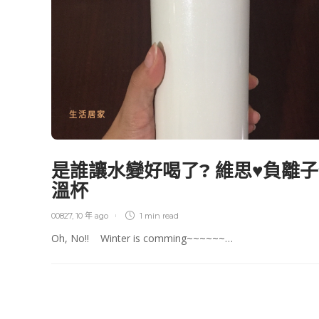
生活居家
是誰讓水變好喝了? 維思♥負離
溫杯
00827
,
10 年 ago
1 min
read
Oh, No!! Winter is comming~~~~~~…