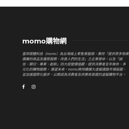
momo購物網
富邦媒體科技（momo）為台灣線上零售業龍頭，秉持「提供眾多物美
價廉的商品及優質服務，改善人們的生活」之企業使命，以及「誠
信、親切、專業、創新」四大經營價值觀，提供消費者全年無休、多
元化的購物服務。 展望未來，momo將持續擴大虛擬通路市場版圖，
並加速國際化腳步，以期成為消費者及供應商首選的虛擬購物平台。