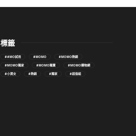
標籤
##MO試用
#MOMO
#MOMO熱銷
#MOMO獨家
#MOMO獨賣
#MOMO購物網
#小資女
#熱銷
#獨家
#超值組
誰說巧控鍵盤只能買原廠？ eiP HyperKeys 讓
誰說巧控鍵盤只
iPad 直接變筆電
iPad 直接變
6 分鐘 ago
1
48 分鐘 ago