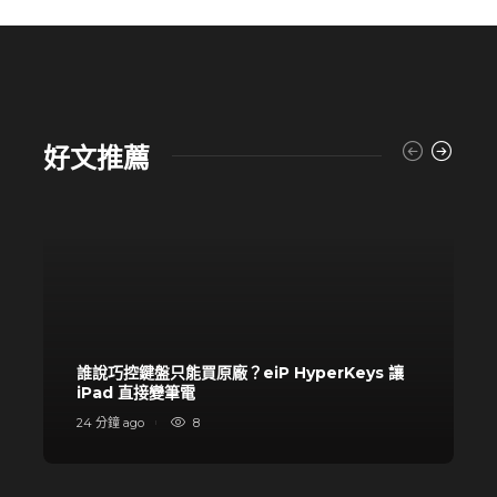
好文推薦
誰說巧控鍵盤只能買原廠？eiP HyperKeys 讓
iPad 直接變筆電
24 分鐘 ago
8
2