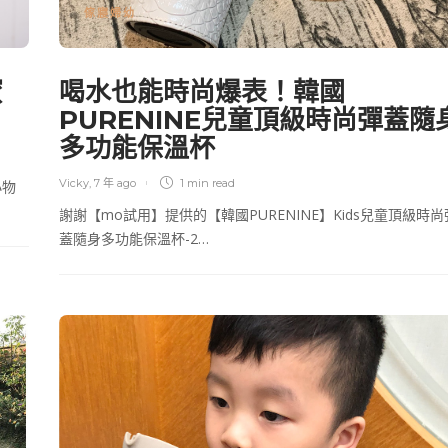
傢寢婦幼
蜜
喝水也能時尚爆表！韓國
PURENINE兒童頂級時尚彈蓋隨
多功能保溫杯
Vicky
,
7 年 ago
1 min
read
小物
謝謝【mo試用】提供的【韓國PURENINE】Kids兒童頂級時尚
蓋隨身多功能保溫杯-2…