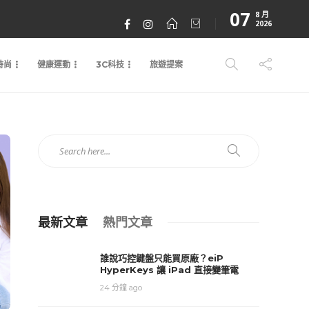
07
8 月
2026
時尚
健康運動
3C科技
旅遊提案
最新文章
熱門文章
誰說巧控鍵盤只能買原廠？eiP
HyperKeys 讓 iPad 直接變筆電
24 分鐘 ago