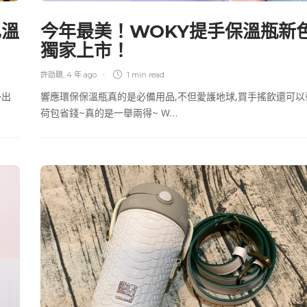
己溫
今年最美！WOKY提手保溫瓶新
獨家上市！
許劭聰
,
4 年 ago
1 min
read
外出
響應環保保溫瓶真的是必備用品,不但愛護地球,買手搖飲還可以
荷包省錢~真的是一舉兩得~ W…