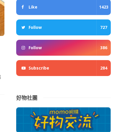
Like
1423
Follow
727
！
Follow
386
Subscribe
284
鐵
好物社團