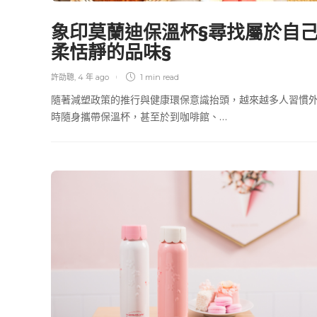
象印莫蘭迪保溫杯§尋找屬於自
柔恬靜的品味§
許劭聰
,
4 年 ago
1 min
read
隨著減塑政策的推行與健康環保意識抬頭，越來越多人習慣
時隨身攜帶保溫杯，甚至於到咖啡館、…