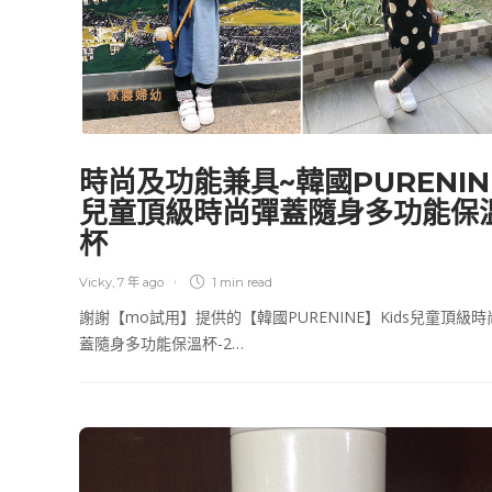
傢寢婦幼
時尚及功能兼具~韓國PURENIN
兒童頂級時尚彈蓋隨身多功能保
杯
Vicky
,
7 年 ago
1 min
read
謝謝【mo試用】提供的【韓國PURENINE】Kids兒童頂級時
蓋隨身多功能保溫杯-2…