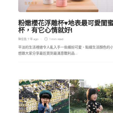
生活居家
粉嫩櫻花浮雕杯♥地表最可愛閨
杯，有它心情就好!
陳佳茵
,
7 年 ago
1 min
read
平淡的生活裡總令人亂入手一些繽紛可愛、點綴生活顏色的
想跟大家分享最近買到最滿意戰利品…