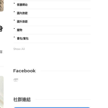
傢寢婦幼
國內旅遊
國外旅遊
身
寵物
書包/童包
Show All
彈
Facebook
社群連結