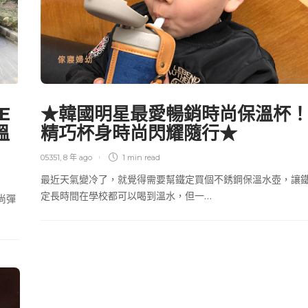
傢寢婦幼
E
★韓國明星最愛暢銷時尚保溫杯
溫
精巧杯身時尚閃耀隨行★
05351
,
8 年 ago
1 min
read
最近天氣變冷了，就覺得需要幫鐵定買個不銹鋼保溫水壺，讓
定長時間在學校都可以喝到溫水，但一…
尚彈