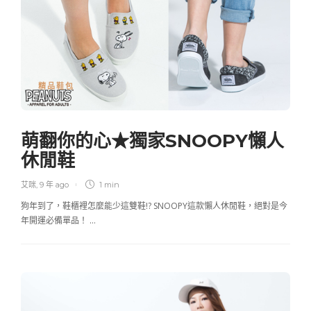
精品鞋包
萌翻你的心★獨家SNOOPY懶人
休閒鞋
艾咪
,
9 年 ago
1 min
狗年到了，鞋櫃裡怎麼能少這雙鞋!? SNOOPY這款懶人休閒鞋，絕對是今
年開運必備單品！ …