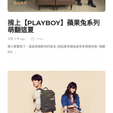
精品鞋包
揹上【PLAYBOY】蘋果兔系列
萌翻這夏
艾咪
,
9 年 ago
1 min
情人節要到了，是該背個新包約會去 (找這麼多理由是有多想買包啦~飛踢
XD) …