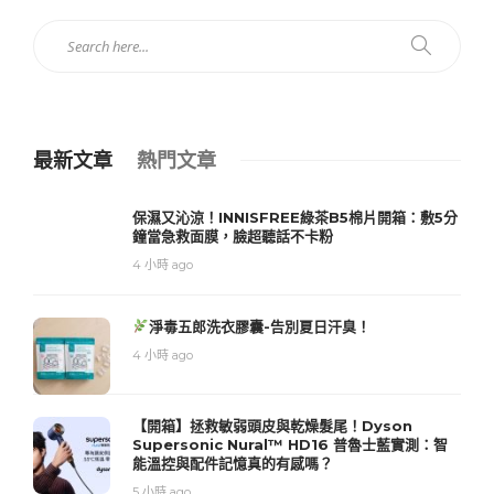
最新文章
熱門文章
保濕又沁涼！INNISFREE綠茶B5棉片開箱：敷5分
鐘當急救面膜，臉超聽話不卡粉
4 小時 ago
淨毒五郎洗衣膠囊-告別夏日汗臭！
4 小時 ago
【開箱】拯救敏弱頭皮與乾燥髮尾！Dyson
Supersonic Nural™ HD16 普魯士藍實測：智
能溫控與配件記憶真的有感嗎？
5 小時 ago