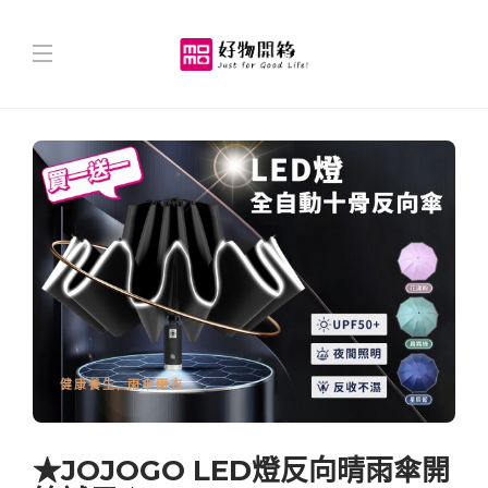
健康養生
,
雨傘雨衣
★JOJOGO LED燈反向晴雨傘開