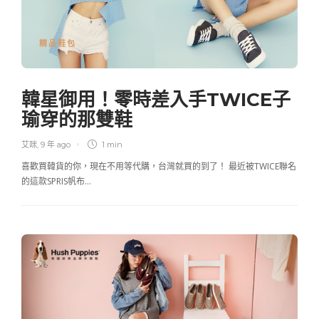
精品鞋包
韓星御用！零時差入手TWICE子
瑜穿的那雙鞋
艾咪
,
9 年 ago
1 min
喜歡買韓貨的你，現在不用等代購，台灣就買的到了！ 最近被TWICE聯名
的這款SPRIS帆布…