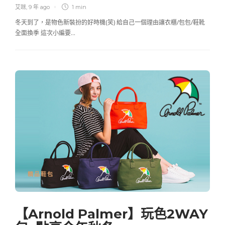
艾咪
,
9 年 ago
1 min
冬天到了，是物色新裝扮的好時機(笑) 給自己一個理由讓衣櫃/包包/鞋靴
全面換季 這次小編要…
精品鞋包
【Arnold Palmer】玩色2WAY