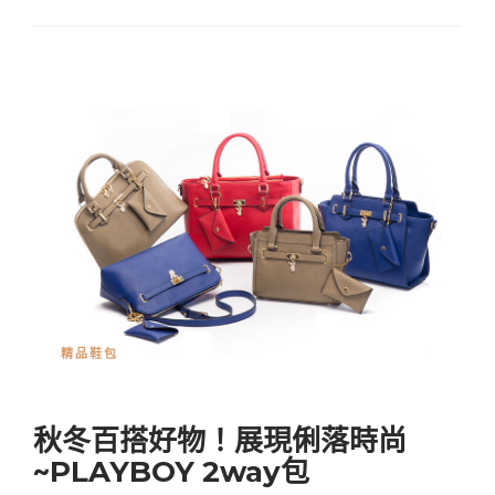
精品鞋包
秋冬百搭好物！展現俐落時尚
~PLAYBOY 2way包