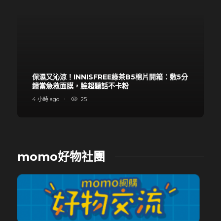
保濕又沁涼！INNISFREE綠茶B5棉片開箱：敷5分
鐘當急救面膜，臉超聽話不卡粉
4 小時 ago
25
momo好物社團