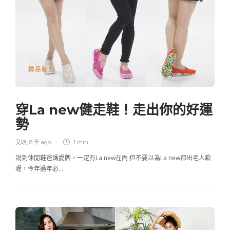
精品鞋包
穿La new健走鞋！走出你的好運
勢
艾咪
,
8 年 ago
1 min
說到休閒鞋爸媽愛牌，一定有La new在內 但不要以為La new都出老人款
喔，今年過年必…