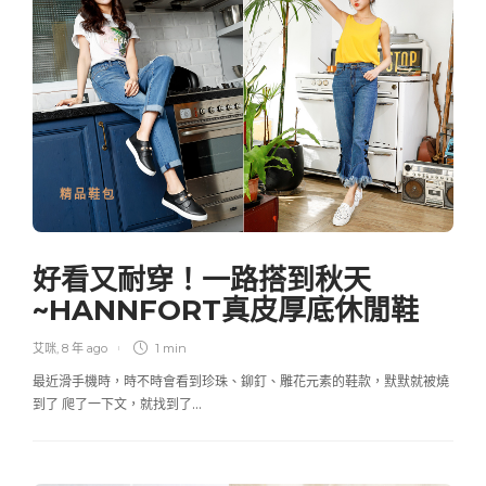
精品鞋包
好看又耐穿！一路搭到秋天
~HANNFORT真皮厚底休閒鞋
艾咪
,
8 年 ago
1 min
最近滑手機時，時不時會看到珍珠、鉚釘、雕花元素的鞋款，默默就被燒
到了 爬了一下文，就找到了…