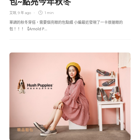
包~點亮今年秋冬
艾咪
,
9 年 ago
1 min
單調的秋冬穿搭，需要個亮眼的包點綴 小編最近發現了一卡很搶眼的
包！！！ 【Arnold P…
精品鞋包