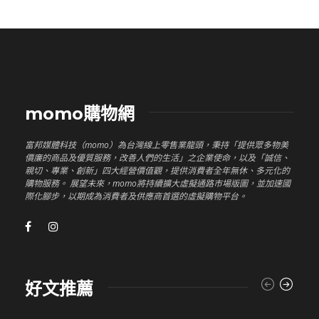
momo購物網
富邦媒體科技（momo）為台灣線上零售業龍頭，秉持「提供眾多物美
價廉的商品及優質服務，改善人們的生活」之企業使命，以及「誠信、
親切、專業、創新」四大經營價值觀，提供消費者全年無休、多元化的
購物服務。 展望未來，momo將持續擴大虛擬通路市場版圖，並加速國
際化腳步，以期成為消費者及供應商首選的虛擬購物平台。
好文推薦