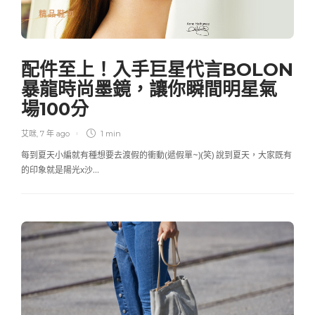
精品鞋包
配件至上！入手巨星代言BOLON
暴龍時尚墨鏡，讓你瞬間明星氣
場100分
艾咪
,
7 年 ago
1 min
每到夏天小編就有種想要去渡假的衝動(遞假單~)(笑) 說到夏天，大家既有
的印象就是陽光x沙…