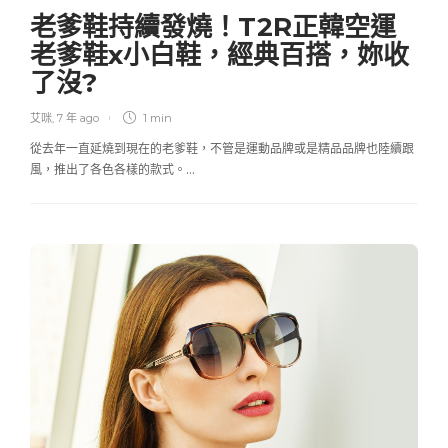
老爹鞋持續發燒！T2R正韓空運
老爹鞋x小白鞋，經典百搭，妳收
了沒?
艾咪
,
7 年 ago
1 min
從去年一直延燒到現在的老爹鞋，不管是運動品牌或是精品品牌也陸續跟
風，推出了各色各樣的款式。…