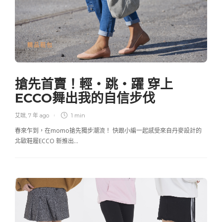
精品鞋包
搶先首賣！輕‧跳‧躍 穿上
ECCO舞出我的自信步伐
艾咪
,
7 年 ago
1 min
春來乍到，在momo搶先獨步潮流！ 快跟小編一起感受來自丹麥設計的
北歐鞋履ECCO 新推出…