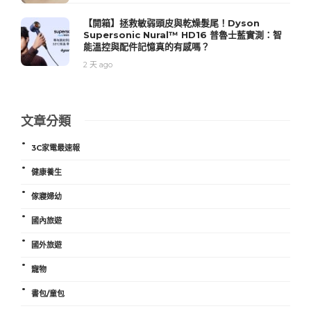
【開箱】拯救敏弱頭皮與乾燥髮尾！Dyson
Supersonic Nural™ HD16 普魯士藍實測：智
能溫控與配件記憶真的有感嗎？
2 天 ago
文章分類
3C家電最速報
健康養生
傢寢婦幼
國內旅遊
國外旅遊
寵物
書包/童包