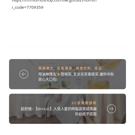
i_code=7709359
健康養生
,
有氧健身
,
美食好料
,
食品
甩油神隊友
發現茶_玄米兒茶素綠茶 讓你中秋
放心大口吃!
3C家電最速報
超舒適~【BYHUE】人見人愛的時髦高質感瑪麗
珍娃娃平底鞋