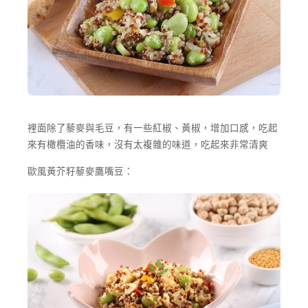
裡面除了藜麥與毛豆，有一些紅椒、黃椒，增加口感，吃起
來有橄欖油的香味，沒有太複雜的味道，吃起來非常清爽
歐風黃芥籽藜麥鷹嘴豆：