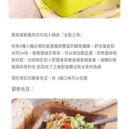
藜麥被秘魯的古印加人稱為『五穀之母』
他有8種人體必需的氨基酸與豐富的膳食纖維，鈣含量是稻
米的50倍，營養價值非常高，可以增加飽足感，但熱量卻相
對的低，也因現在的人對健身與養身越來越看重，減糖料理
變得非常的夯 因為吃了之後對身體沒有太多的負擔
現在很紅的藜麥毛豆，有 3個口味可以任選
藜麥毛豆：