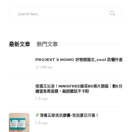
最新文章
熱門文章
PROJEXT X MOMO 好物開箱文_cool 防曬外套
22 小時 ago
保濕又沁涼！INNISFREE綠茶B5棉片開箱：敷5分
鐘當急救面膜，臉超聽話不卡粉
2 天 ago
淨毒五郎洗衣膠囊-告別夏日汗臭！
2 天 ago