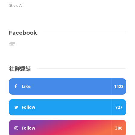
Show All
Facebook
社群連結
Like
1423
Follow
727
Follow
386