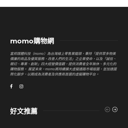
momo購物網
富邦媒體科技（momo）為台灣線上零售業龍頭，秉持「提供眾多物美
價廉的商品及優質服務，改善人們的生活」之企業使命，以及「誠信、
親切、專業、創新」四大經營價值觀，提供消費者全年無休、多元化的
購物服務。 展望未來，momo將持續擴大虛擬通路市場版圖，並加速國
際化腳步，以期成為消費者及供應商首選的虛擬購物平台。
好文推薦